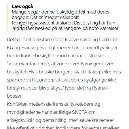
Læs også
Mange begår denne ‘uskyldige’ fejl med deres
bagage: Det er ‘meget risikabelt’
Rengøringsassistent afslører: Disse 5 ting har hun
‘aldrig fået besked på at rengøre’ på hotelværelser
Det har fået direktøren til at kræve handling fra både
EU og Frankrig. Særligt mener han, at overflyvninger
burde kunne beskyttes mod nationale strejker.
“Vi kræver fandeme, at vores overflyvninger bliver
beskyttet. Hvis britiske borgere skal til Italien, eller hvis
spaniere vil til London, så skal deres flyafgange ikke
forstyrres eller blive aflyst,” lyder det fra Ryanair-
bossen.
Konflikten mellem de franske flyveledere og
myndighederne handler ifølge SNCTA om
arbejdsvilkår og bemanding, men selve kravene er
ikke offentligt uddybet. Indtil videre forventes strejken