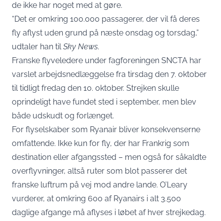
de ikke har noget med at gøre.
“Det er omkring 100.000 passagerer, der vil få deres
fly aflyst uden grund på næste onsdag og torsdag,”
udtaler han til
Sky News
.
Franske flyveledere under fagforeningen SNCTA har
varslet arbejdsnedlæggelse fra tirsdag den 7. oktober
til tidligt fredag den 10. oktober. Strejken skulle
oprindeligt have fundet sted i september, men blev
både udskudt og forlænget.
For flyselskaber som Ryanair bliver konsekvenserne
omfattende. Ikke kun for fly, der har Frankrig som
destination eller afgangssted – men også for såkaldte
overflyvninger, altså ruter som blot passerer det
franske luftrum på vej mod andre lande. O’Leary
vurderer, at omkring 600 af Ryanairs i alt 3.500
daglige afgange må aflyses i løbet af hver strejkedag.