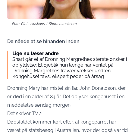
Foto: Gints Ivuskans / Shutterstock.com
De nåede at se hinanden inden
Lige nu læser andre
Snart går et af Dronning Margrethes største ønsker i
opfyldelse: Et øjeblik hun længe har ventet på
Dronning Margrethes fravær vækker undren:
Kongehuset tavs, ekspert peger på årsag
Dronning Mary har mistet sin far, John Donaldson, der
er død i en alder af 84 år. Det oplyser kongehuset i en
meddelelse søndag morgen.
Det skriver
TV 2
.
Dødsfaldet kommer kort efter, at kongeparret har
været på statsbesøg i Australien, hvor der også var tid