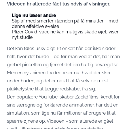
Videoen hr allerede fået tusindvis af visninger.
Lige nu læser andre
Slip af med smerter i lænden på få minutter – med
denne effektive øvelse
Pfizer Covid-vaccine kan muligvis skade øjet, viser
nyt studie
Det kan føles uskyldigt. Et enkelt hår, der ikke sidder
helt, hvor det burde – og før man ved af det, har man
grebet pincetten og fjernet det i én hurtig bevægelse.
Men en ny animeret video viser nu, hvad der sker
under huden, og det er nok til at få selv de mest
plukkelystne til at lægge redskabet fra sig.
Den populære YouTube-skaber Zackdfilms, kendt for
sine særegne og forklarende animationer, har delt en
simulation, som lige nu får millioner af brugere til at
spærre øjnene op. Videoen – som allerede er gået