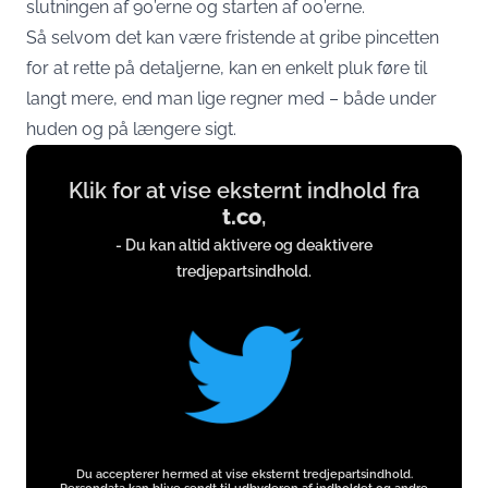
slutningen af 90’erne og starten af 00’erne.
Så selvom det kan være fristende at gribe pincetten
for at rette på detaljerne, kan en enkelt pluk føre til
langt mere, end man lige regner med – både under
huden og på længere sigt.
Display
Klik for at vise eksternt indhold fra
content
t.co
,
from
- Du kan altid aktivere og deaktivere
t.co
tredjepartsindhold.
Du accepterer hermed at vise eksternt tredjepartsindhold.