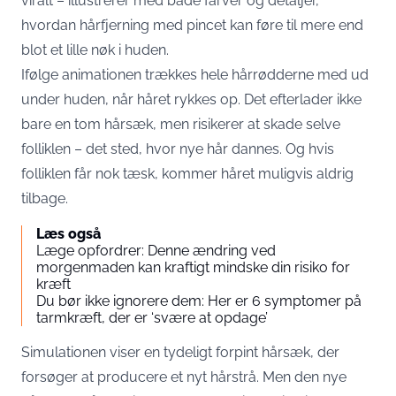
viralt – illustrerer med både farver og detaljer,
hvordan hårfjerning med pincet kan føre til mere end
blot et lille nøk i huden.
Ifølge animationen trækkes hele hårrødderne med ud
under huden, når håret rykkes op. Det efterlader ikke
bare en tom hårsæk, men risikerer at skade selve
folliklen – det sted, hvor nye hår dannes. Og hvis
folliklen får nok tæsk, kommer håret muligvis aldrig
tilbage.
Læs også
Læge opfordrer: Denne ændring ved
morgenmaden kan kraftigt mindske din risiko for
kræft
Du bør ikke ignorere dem: Her er 6 symptomer på
tarmkræft, der er ‘svære at opdage’
Simulationen viser en tydeligt forpint hårsæk, der
forsøger at producere et nyt hårstrå. Men den nye