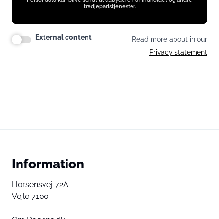
Persondata kan blive sendt til udbyderen af indholdet og andre
tredjepartstjenester.
External content
Read more about in our
Privacy statement
Information
Horsensvej 72A
Vejle 7100