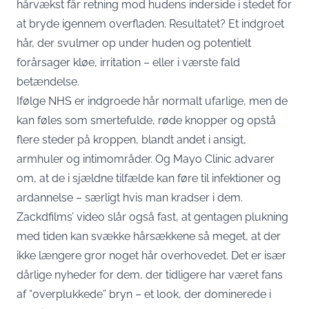
hårvækst får retning mod hudens inderside i stedet for
at bryde igennem overfladen. Resultatet? Et indgroet
hår, der svulmer op under huden og potentielt
forårsager kløe, irritation – eller i værste fald
betændelse.
Ifølge NHS er indgroede hår normalt ufarlige, men de
kan føles som smertefulde, røde knopper og opstå
flere steder på kroppen, blandt andet i ansigt,
armhuler og intimområder. Og Mayo Clinic advarer
om, at de i sjældne tilfælde kan føre til infektioner og
ardannelse – særligt hvis man kradser i dem.
Zackdfilms’ video slår også fast, at gentagen plukning
med tiden kan svække hårsækkene så meget, at der
ikke længere gror noget hår overhovedet. Det er især
dårlige nyheder for dem, der tidligere har været fans
af “overplukkede” bryn – et look, der dominerede i