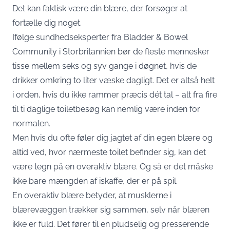
Det kan faktisk være din blære, der forsøger at
fortælle dig noget.
Ifølge sundhedseksperter fra
Bladder & Bowel
Community
i Storbritannien bør de fleste mennesker
tisse mellem seks og syv gange i døgnet, hvis de
drikker omkring to liter væske dagligt. Det er altså helt
i orden, hvis du ikke rammer præcis dét tal – alt fra fire
til ti daglige toiletbesøg kan nemlig være inden for
normalen.
Men hvis du ofte føler dig jagtet af din egen blære og
altid ved, hvor nærmeste toilet befinder sig, kan det
være tegn på en overaktiv blære. Og så er det måske
ikke bare mængden af iskaffe, der er på spil.
En overaktiv blære betyder, at musklerne i
blærevæggen trækker sig sammen, selv når blæren
ikke er fuld. Det fører til en pludselig og presserende