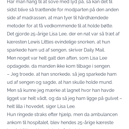
Har man hang til at sove med lyd på, så kan det til
sidst blive så trættende for modparten på den anden
side af madrassen, at man tyer til hårdhændede
metoder for at få vedkommende til at holde bøtte.
Det gjorde 25-årige Lisa Lee, der en nat var så træt af
kæresten Lewis Littles evindelige snorken, at hun
sparkede ham ud af sengen, skriver
Daily Mail
.
Men noget var helt galt den aften, som Lisa Lee
opdagede, da manden ikke kom tilbage i sengen.
– Jeg troede, at han snorkede, så jeg sparkede ham
ud af sengen og sagde, at han skulle holde mund.
Men så kunne jeg mærke at lagnet hvor han havde
ligget var helt vådt, og da så jeg ham ligge på gulvet –
helt lilla i hovedet, siger Lisa Lee.
Hun ringede straks efter hjælp, men da ambulancen
ankom til hospitalet, blev hendes 25-årige
kæreste