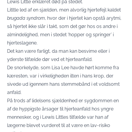
Lewis Little erklæret død på stedet.
Litltle led af en sjælden, men alvorlig hjertefejl kaldet
brugada syndrom
, hvor der i hjertet kan opstå arytmi,
så hjertet ikke slår i takt, som det gør hos os andre i
almindelighed, men i stedet ‘hopper og springer’ i
hjerteslagene.
Det kan være farligt, da man kan besvime eller i
yderste tilfælde dør ved et hjerteanfald.
De snorkelyde, som Lisa Lee havde hørt komme fra
kæresten, var i virkeligheden ilten i hans krop, der
sivede ud igennem hans stemmebånd i et voldsomt
anfald.
På trods af lidelsens sjældenhed er sygdommen en
af de hyppigste årsager til hjerteanfald hos yngre
mennesker, og i Lewis Littles tilfælde var han af
lægerne blevet vurderet til at være en lav-risiko