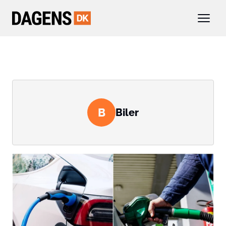
B
Biler