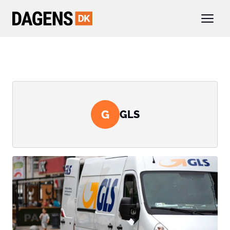
G
GLS