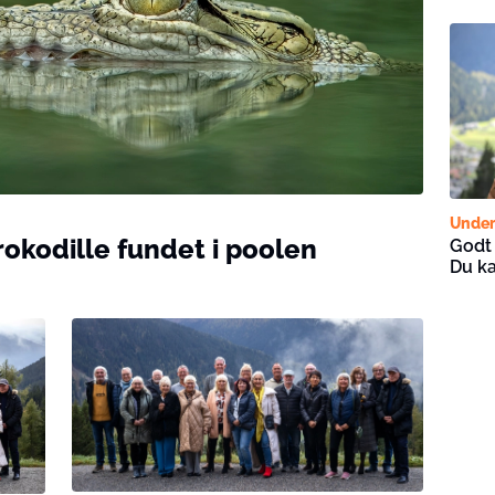
Under
okodille fundet i poolen
Godt 
Du k