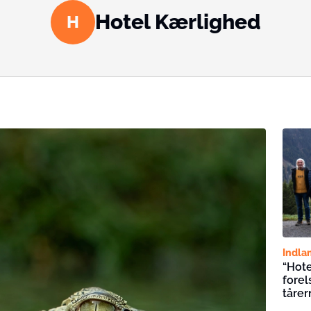
Hotel Kærlighed
H
Indla
“Hote
forel
tårer