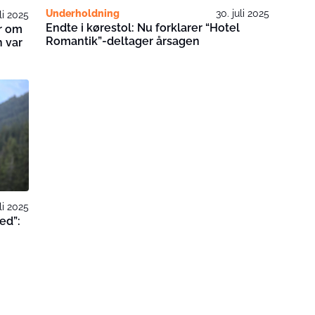
Underholdning
30. juli 2025
uli 2025
Endte i kørestol: Nu forklarer “Hotel
r om
Romantik”-deltager årsagen
 var
uli 2025
ed”: