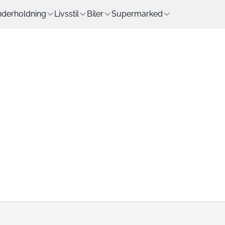
derholdning
Livsstil
Biler
Supermarked