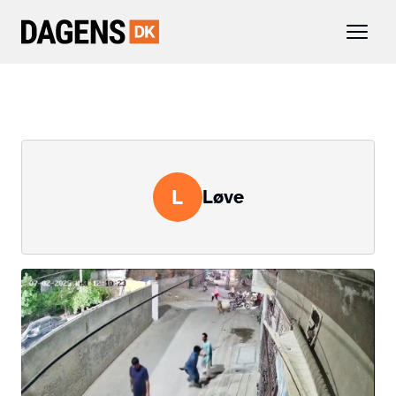
L
Løve