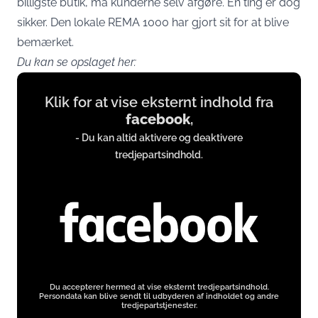
billigste butik, må kunderne selv afgøre. Én ting er dog
sikker. Den lokale REMA 1000 har gjort sit for at blive
bemærket.
Du kan se opslaget her:
Display
Klik for at vise eksternt indhold fra
content
facebook
,
from
- Du kan altid aktivere og deaktivere
www.facebook.com
tredjepartsindhold.
Du accepterer hermed at vise eksternt tredjepartsindhold.
Persondata kan blive sendt til udbyderen af indholdet og andre
tredjepartstjenester.