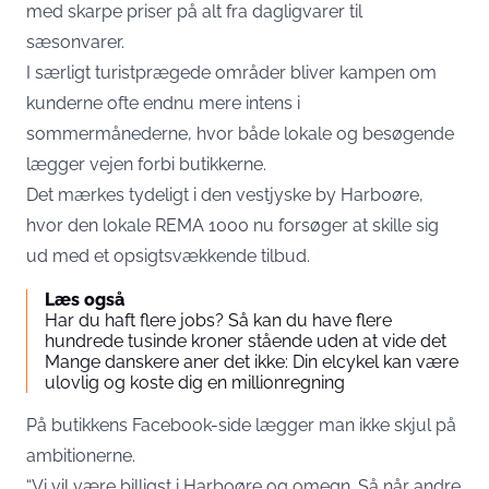
med skarpe priser på alt fra dagligvarer til
sæsonvarer.
I særligt turistprægede områder bliver kampen om
kunderne ofte endnu mere intens i
sommermånederne, hvor både lokale og besøgende
lægger vejen forbi butikkerne.
Det mærkes tydeligt i den vestjyske by Harboøre,
hvor den lokale REMA 1000 nu forsøger at skille sig
ud med et opsigtsvækkende tilbud.
Læs også
Har du haft flere jobs? Så kan du have flere
hundrede tusinde kroner stående uden at vide det
Mange danskere aner det ikke: Din elcykel kan være
ulovlig og koste dig en millionregning
På butikkens Facebook-side lægger man ikke skjul på
ambitionerne.
“Vi vil være billigst i Harboøre og omegn. Så når andre