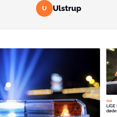
Ulstrup
U
112
LIGE 
døde 