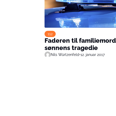
112
Faderen til familiemorde
sønnens tragedie
Nils Würtzenfeld
•
12. januar 2017