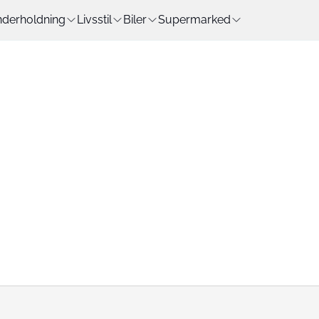
derholdning
Livsstil
Biler
Supermarked