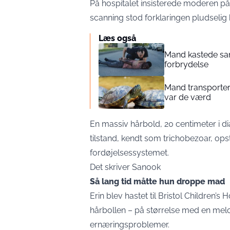
På hospitalet insisterede moderen på
scanning stod forklaringen pludselig k
Læs også
Mand kastede sand
forbrydelse
Mand transporter
var de værd
En massiv hårbold, 20 centimeter i d
tilstand, kendt som trichobezoar, opst
fordøjelsessystemet.
Det skriver
Sanook
Så lang tid måtte hun droppe mad
Erin blev hastet til Bristol Children’s
hårbollen – på størrelse med en me
ernæringsproblemer.