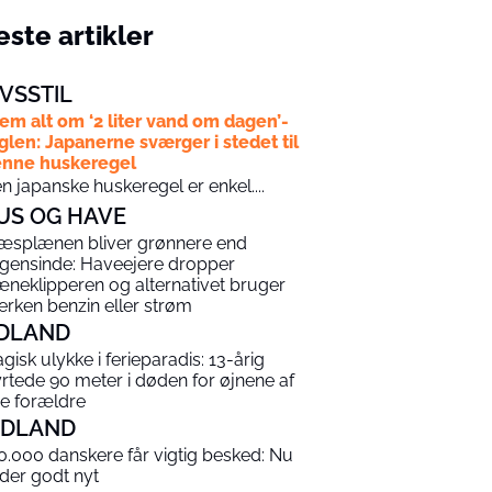
ste artikler
IVSSTIL
em alt om ‘2 liter vand om dagen’-
glen: Japanerne sværger i stedet til
nne huskeregel
n japanske huskeregel er enkel....
US OG HAVE
æsplænen bliver grønnere end
gensinde: Haveejere dropper
æneklipperen og alternativet bruger
erken benzin eller strøm
DLAND
agisk ulykke i ferieparadis: 13-årig
yrtede 90 meter i døden for øjnene af
ne forældre
NDLAND
0.000 danskere får vigtig besked: Nu
 der godt nyt