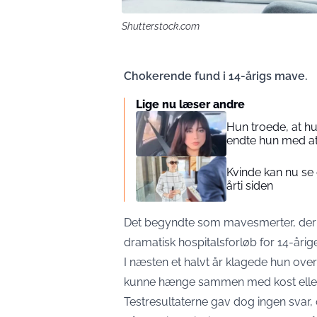
Shutterstock.com
Chokerende fund i 14-årigs mave.
Lige nu læser andre
Hun troede, at hun
endte hun med at
Kvinde kan nu se 
årti siden
Det begyndte som mavesmerter, der 
dramatisk hospitalsforløb for 14-årige
I næsten et halvt år klagede hun ove
kunne hænge sammen med kost eller
Testresultaterne gav dog ingen svar, o