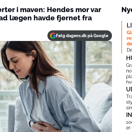
erter i maven: Hendes mor var
Nye
ad lægen havde fjernet fra
L
Gl
Følg dagens.dk på Google
re
de
De
H
Gr
no
pl
hv
U
Tr
st
si
I
10
er