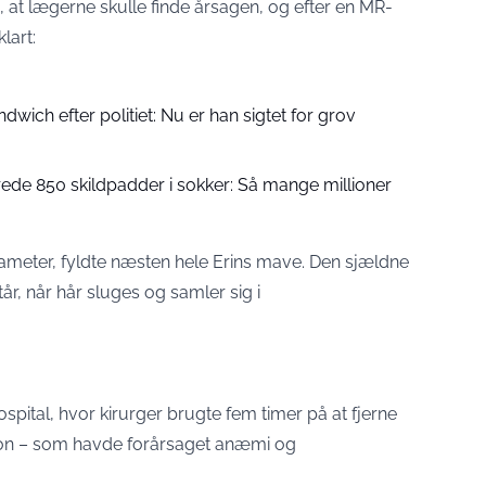
, at lægerne skulle finde årsagen, og efter en MR-
lart:
wich efter politiet: Nu er han sigtet for grov
ede 850 skildpadder i sokker: Så mange millioner
iameter, fyldte næsten hele Erins mave. Den sjældne
år, når hår sluges og samler sig i
 Hospital, hvor kirurger brugte fem timer på at fjerne
lon – som havde forårsaget anæmi og