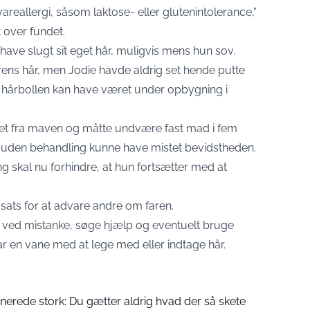
reallergi, såsom laktose- eller glutenintolerance,”
 over fundet.
have slugt sit eget hår, muligvis mens hun sov.
ens hår, men Jodie havde aldrig set hende putte
t hårbollen kan have været under opbygning i
ppet fra maven og måtte undvære fast mad i fem
uden behandling kunne have mistet bevidstheden.
g skal nu forhindre, at hun fortsætter med at
sats for at advare andre om faren.
e ved mistanke, søge hjælp og eventuelt bruge
ar en vane med at lege med eller indtage hår.
nerede stork: Du gætter aldrig hvad der så skete