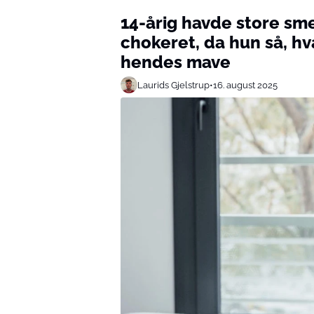
14-årig havde store sm
chokeret, da hun så, hv
hendes mave
Laurids Gjelstrup
•
16. august 2025