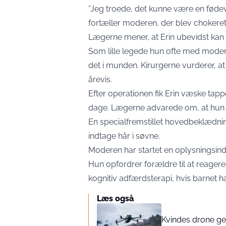
”Jeg troede, det kunne være en fødeva
fortæller moderen, der blev chokeret
Lægerne mener, at Erin ubevidst kan 
Som lille legede hun ofte med moder
det i munden. Kirurgerne vurderer, a
årevis.
Efter operationen fik Erin væske ta
dage. Lægerne advarede om, at hun 
En specialfremstillet hovedbeklædnin
indtage hår i søvne.
Moderen har startet en oplysningsind
Hun opfordrer forældre til at reager
kognitiv adfærdsterapi, hvis barnet h
Læs også
Kvindes drone ge