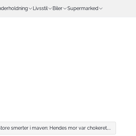
derholdning
Livsstil
Biler
Supermarked
store smerter i maven: Hendes mor var chokeret,...