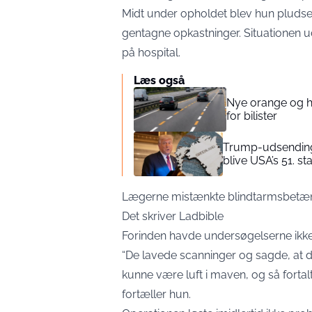
Midt under opholdet blev hun pluds
gentagne opkastninger. Situationen udv
på hospital.
Læs også
Nye orange og hv
for bilister
Trump-udsending
blive USA’s 51. sta
Lægerne mistænkte blindtarmsbetænd
Det skriver
Ladbible
Forinden havde undersøgelserne ikke 
“De lavede scanninger og sagde, at de
kunne være luft i maven, og så fortal
fortæller hun.