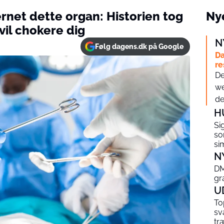
ernet dette organ: Historien tog
Nye
vil chokere dig
N
Følg dagens.dk på Google
Da
re
De
we
det
H
Si
so
si
N
DM
gr
U
To
sv
tr