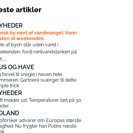
ste artikler
YHEDER
nsk by ramt af vandmangel: Varer
sten af weekenden
le af byen står uden vand i
ekenden, fordi rentvandstanken på
…...
US OG HAVE
g farvel til snegle i haven hele
mmeren: Gartnere sværger til dette
mple trick
YHEDER
I melder ud: Temperaturer tæt på 30
ader
DLAND
pforsker advarer om Europas største
aghed: Nu frygter han Putins næste
æk