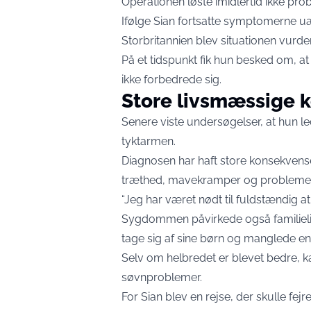
Operationen løste imidlertid ikke pro
Ifølge Sian fortsatte symptomerne uæ
Storbritannien blev situationen vurde
På et tidspunkt fik hun besked om, at 
ikke forbedrede sig.
Store livsmæssige 
Senere viste undersøgelser, at hun l
tyktarmen.
Diagnosen har haft store konsekvense
træthed, mavekramper og problemer
“Jeg har været nødt til fuldstændig a
Sygdommen påvirkede også familieliv
tage sig af sine børn og manglede ene
Selv om helbredet er blevet bedre,
søvnproblemer.
For Sian blev en rejse, der skulle fe