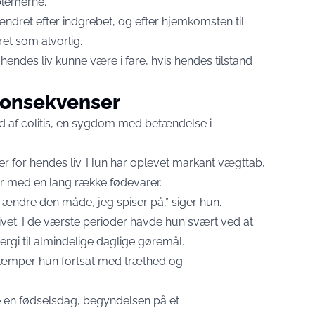
blemerne.
ndret efter indgrebet, og efter hjemkomsten til
ret som alvorlig.
hendes liv kunne være i fare, hvis hendes tilstand
konsekvenser
ed af colitis, en sygdom med betændelse i
r for hendes liv. Hun har oplevet markant vægttab,
 med en lang række fødevarer.
t ændre den måde, jeg spiser på,” siger hun.
et. I de værste perioder havde hun svært ved at
rgi til almindelige daglige gøremål.
 kæmper hun fortsat med træthed og
jre en fødselsdag, begyndelsen på et