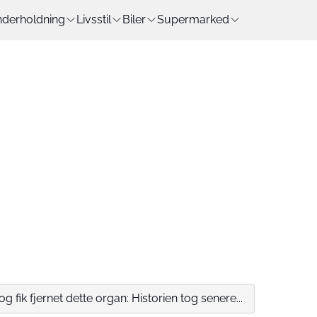
derholdning
Livsstil
Biler
Supermarked
g fik fjernet dette organ: Historien tog senere...