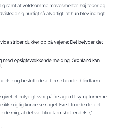
elig ramt af voldsomme mavesmerter, høj feber og
iklede sig hurtigt så alvorligt, at hun blev indlagt
ide striber dukker op på vejene: Det betyder det
 med opsigtsvækkende melding: Grønland kan
t
else og besluttede at fjerne hendes blindtarm.
givet et entydigt svar på årsagen til symptomerne.
 ikke rigtig kunne se noget. Først troede de, det
te de mig, at det var blindtarmsbetændelse,”