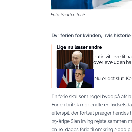
Foto: Shutterstock
Dyr ferien for kvinden, hvis historie
Lige nu læser andre
Putin vil leve til 
overleve uden h
Nu er det slut: K
En ferie skal som regel byde på afsla
For en britisk mor endte en fødselsda
efterspil, der fortsat præger hendes 
29-årige Sian Irving rejste sammen m
en 10-dages ferie til omkring 2.000 pu