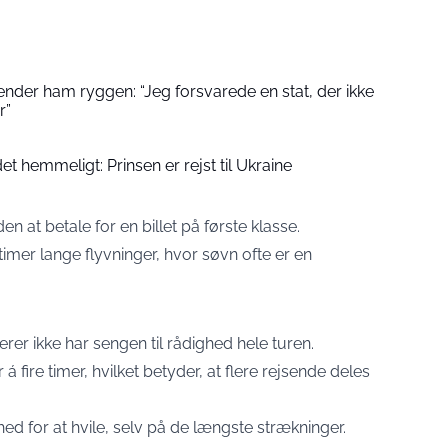
ender ham ryggen: “Jeg forsvarede en stat, der ikke
r”
t hemmeligt: Prinsen er rejst til Ukraine
en at betale for en billet på første klasse.
timer lange flyvninger, hvor søvn ofte er en
er ikke har sengen til rådighed hele turen.
 á fire timer, hvilket betyder, at flere rejsende deles
ghed for at hvile, selv på de længste strækninger.