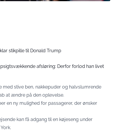
lar stikpille til Donald Trump
psigtsvækkende afsløring: Derfor forlod han livet
te med stive ben, nakkepuder og halvslumrende
kab at ændre på den oplevelse.
er en ny mulighed for passagerer, der ønsker
 rejsende kan få adgang til en køjeseng under
York.