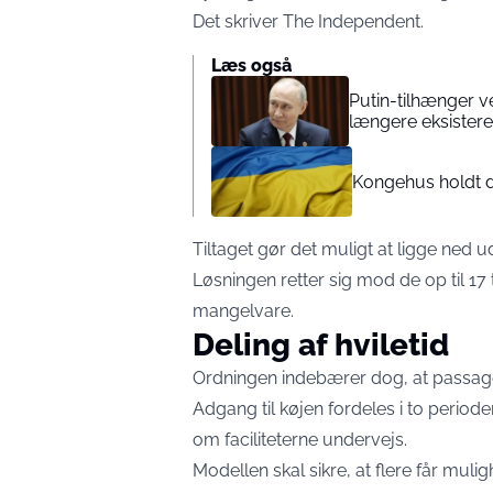
Det skriver
The Independent
.
Læs også
Putin-tilhænger v
længere eksistere
Kongehus holdt de
Tiltaget gør det muligt at ligge ned ud
Løsningen retter sig mod de op til 17 
mangelvare.
Deling af hviletid
Ordningen indebærer dog, at passager
Adgang til køjen fordeles i to perioder
om faciliteterne undervejs.
Modellen skal sikre, at flere får muli