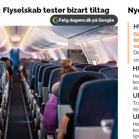
 Flyselskab tester bizart tiltag
Nye
Følg dagens.dk på Google
H
Gl
ti
v
De
vi
H
He
ko
al
U
Tr
19
U
Hi
ko
sp