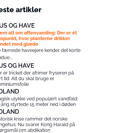
ste artikler
US OG HAVE
em alt om aftenvanding: Der er ét
dspunkt, hvor planterne drikker
andet med glæde
 færreste haveejere kender det korte
ndue....
US OG HAVE
r er tricket der afrimer fryseren på
rt tid: Alt du skal bruge er
uminiumsfolie
DLAND
agisk ulykke ved populært vandfald:
-årig styrtede 15 meter ned i døden
DLAND
storisk krise rammer det norske
ngehus: Nu svarer Kong Harald på
ørgsmål om abdikation