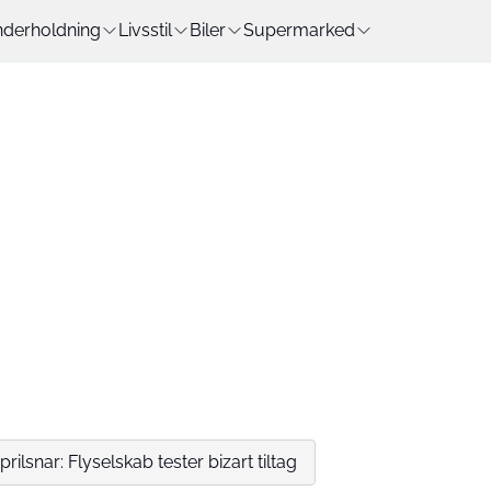
derholdning
Livsstil
Biler
Supermarked
prilsnar: Flyselskab tester bizart tiltag