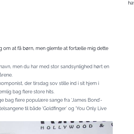
ha
g om at få børn, men glemte at fortælle mig dette
ns navn, men du har med stor sandsynlighed hørt en
årene.
mponist, der tirsdag sov stille ind i sit hjem i
mlig bag flere store hits.
ge bag flere populære sange fra ‘James Bond’-
itelsangene til både ‘Goldfinger’ og ‘You Only Live