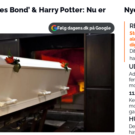
es Bond’ & Harry Potter: Nu er
Nye
R
Følg dagens.dk på Google
St
al
di
Di
ha
U
Ad
fe
mo
11
Ke
mo
g
H
De
ha