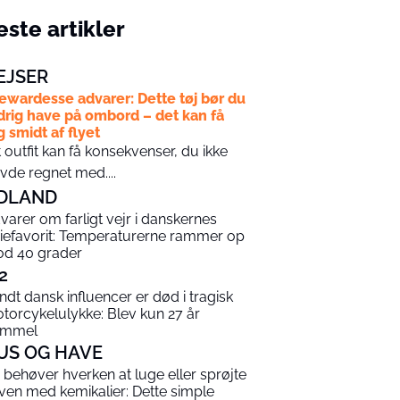
ste artikler
EJSER
ewardesse advarer: Dette tøj bør du
drig have på ombord – det kan få
g smidt af flyet
t outfit kan få konsekvenser, du ikke
vde regnet med....
DLAND
varer om farligt vejr i danskernes
riefavorit: Temperaturerne rammer op
d 40 grader
2
ndt dansk influencer er død i tragisk
torcykelulykke: Blev kun 27 år
ammel
US OG HAVE
 behøver hverken at luge eller sprøjte
ven med kemikalier: Dette simple