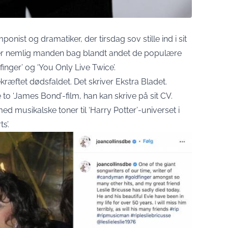
onist og dramatiker, der tirsdag sov stille ind i sit
 er nemlig manden bag blandt andet de populære
inger’ og ‘You Only Live Twice’.
ræftet dødsfaldet. Det skriver
Ekstra Bladet
.
e to ‘James Bond’-film, han kan skrive på sit CV.
d musikalske toner til ‘Harry Potter’-universet i
s’.