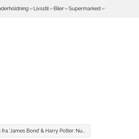
derholdning
Livsstil
Biler
Supermarked
fra ‘James Bond’ & Harry Potter: Nu...