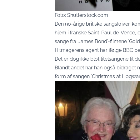
Foto: Shutterstock.com
Den 90-årige britiske sangskriver, komp
hjem i franske Saint-Paul de-Vence,
sange fra ‘James Bond’-filmene ‘Goldf
Hitmagerens agent har ifølge BBC bek
Det er dog ikke blot titelsangene til d
Blandt andet har han også bidraget me
form af sangen ‘Christmas at Hogwart