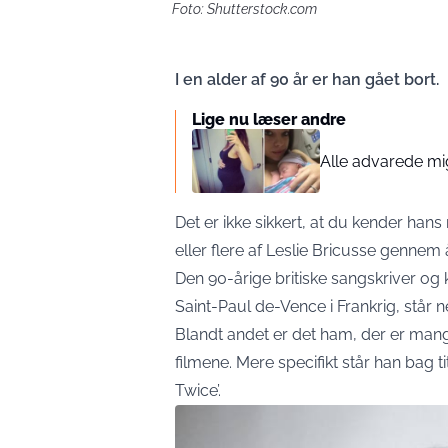
Foto: Shutterstock.com
I en alder af 90 år er han gået bort.
Lige nu læser andre
Alle advarede mi
Det er ikke sikkert, at du kender ha
eller flere af Leslie Bricusse gennem 
Den 90-årige britiske sangskriver og ko
Saint-Paul de-Vence i Frankrig, står ne
Blandt andet er det ham, der er man
filmene. Mere specifikt står han bag t
Twice’.