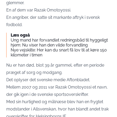
glemmer.
En af dem var Razak Omotoyossi.
En angriber, der satte sit markante aftryk i svensk
fodbold.
Læs også
Ung mand har forvandlet redningsbåd til hyggeligt
hjem: Nu viser han den vilde forvandling
Nye vejskilte: Her kan du snart få lov til at køre 150
kilometer i timen
Nu er han død, blot 39 år gammel, efter en periode
præget af sorg og modgang.
Det oplyser det svenske medie
Aftonbladet
.
Mellem 2007 og 2011 var Razak Omotoyossi et navn,
der gik igen i de svenske sportsoverskrifter.
Med sin hurtighed og målnæse blev han en frygtet
modstander i Allsvenskan, hvor han blandt andet trak
overskrifter for Helsingborgs IF.