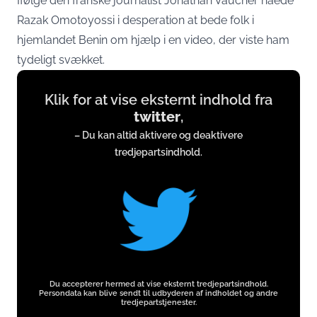
Ifølge den franske journalist Jonathan Vaucher nåede
Razak Omotoyossi i desperation at bede folk i
hjemlandet Benin om hjælp i en video, der viste ham
tydeligt svækket.
Display
Klik for at vise eksternt indhold fra
content
twitter
,
from
– Du kan altid aktivere og deaktivere
twitter.com
tredjepartsindhold.
Du accepterer hermed at vise eksternt tredjepartsindhold.
Persondata kan blive sendt til udbyderen af indholdet og andre
tredjepartstjenester.