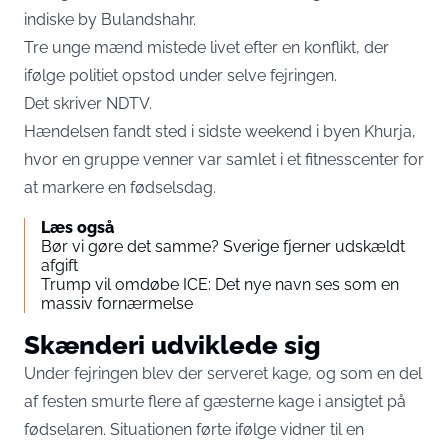
indiske by Bulandshahr.
Tre unge mænd mistede livet efter en konflikt, der
ifølge politiet opstod under selve fejringen.
Det skriver
NDTV
.
Hændelsen fandt sted i sidste weekend i byen Khurja,
hvor en gruppe venner var samlet i et fitnesscenter for
at markere en fødselsdag.
Læs også
Bør vi gøre det samme? Sverige fjerner udskældt
afgift
Trump vil omdøbe ICE: Det nye navn ses som en
massiv fornærmelse
Skænderi udviklede sig
Under fejringen blev der serveret kage, og som en del
af festen smurte flere af gæsterne kage i ansigtet på
fødselaren. Situationen førte ifølge vidner til en