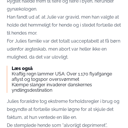
Rygtet nåede frem til flere og flere i byen, herunder
gynækologen.
Han fandt ud af, at Julie var gravid, men han valgte at
holde det hemmeligt for hende og i stedet fortælle det
til hendes mor.
For Julies familie var det totalt uacceptabelt at få børn
udenfor ægteskab, men abort var heller ikke en
mulighed, da det var ulovligt.
Læs også
Kraftig regn lammer USA: Over 1.170 flyafgange
aflyst og togspor oversvømmet
Kæmpe slanger invaderer danskernes
yndlingsdestination
Julies forældre tog ekstreme forholdsregler i brug og
begyndte at fortælle skumle løgne for at skjule det
faktum, at hun ventede en lille en.
De stemplede hende som “alvorligt deprimeret”,