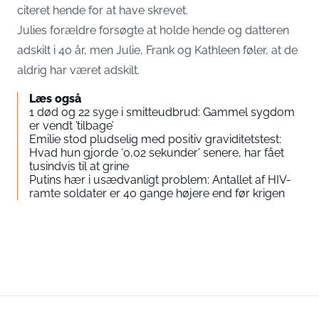
citeret hende for at have skrevet.
Julies forældre forsøgte at holde hende og datteren
adskilt i 40 år, men Julie, Frank og Kathleen føler, at de
aldrig har været adskilt.
Læs også
1 død og 22 syge i smitteudbrud: Gammel sygdom
er vendt ’tilbage’
Emilie stod pludselig med positiv graviditetstest:
Hvad hun gjorde ‘0,02 sekunder’ senere, har fået
tusindvis til at grine
Putins hær i usædvanligt problem: Antallet af HIV-
ramte soldater er 40 gange højere end før krigen