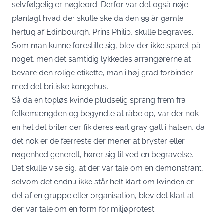
selvfølgelig er nøgleord. Derfor var det også nøje
planlagt hvad der skulle ske da den 99 år gamle
hertug af Edinbourgh, Prins Philip, skulle begraves.
Som man kunne forestille sig, blev der ikke sparet på
noget, men det samtidig lykkedes arrangørerne at
bevare den rolige etikette, man i høj grad forbinder
med det britiske kongehus.
Så da en topløs kvinde pludselig sprang frem fra
folkemængden og begyndte at råbe op, var der nok
en hel del briter der fik deres earl gray galt i halsen, da
det nok er de færreste der mener at bryster eller
nøgenhed generelt, hører sig til ved en begravelse.
Det skulle vise sig, at der var tale om en demonstrant,
selvom det endnu ikke står helt klart om kvinden er
del af en gruppe eller organisation, blev det klart at
der var tale om en form for miljøprotest.