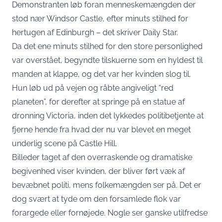
Demonstranten løb foran menneskemængden der
stod nær Windsor Castle, efter minuts stilhed for
hertugen af Edinburgh – det skriver
Daily Star
.
Da det ene minuts stilhed for den store personlighed
var overstået, begyndte tilskuerne som en hyldest til
manden at klappe, og det var her kvinden slog til.
Hun løb ud på vejen og råbte angiveligt “red
planeten”, for derefter at springe på en statue af
dronning Victoria, inden det lykkedes politibetjente at
fjerne hende fra hvad der nu var blevet en meget
underlig scene på Castle Hill.
Billeder taget af den overraskende og dramatiske
begivenhed viser kvinden, der bliver ført væk af
bevæbnet politi, mens folkemængden ser på. Det er
dog svært at tyde om den forsamlede flok var
forargede eller fornøjede. Nogle ser ganske utilfredse