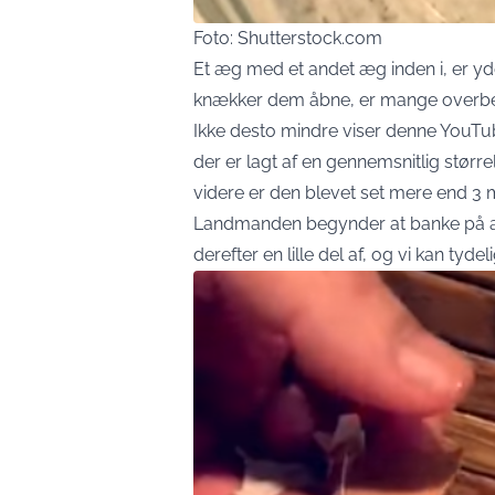
Foto: Shutterstock.com
Et æg med et andet æg inden i, er yde
knækker dem åbne, er mange overbevi
Ikke desto mindre viser denne YouT
der er lagt af en gennemsnitlig størrel
videre er den blevet set mere end 3 m
Landmanden begynder at banke på ægge
derefter en lille del af, og vi kan tyd