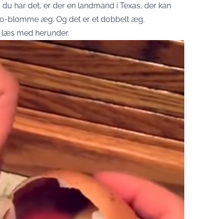
du har det, er der en landmand i Texas, der kan
 to-blomme æg. Og det er et dobbelt æg.
så læs med herunder.