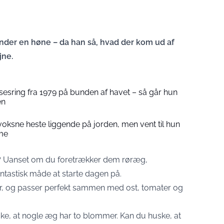
der en høne – da han så, hvad der kom ud af
jne.
lsesring fra 1979 på bunden af havet – så går hun
en
voksne heste liggende på jorden, men vent til hun
lme
? Uanset om du foretrækker dem røræg,
ntastisk måde at starte dagen på.
for, og passer perfekt sammen med ost, tomater og
ke, at nogle æg har to blommer. Kan du huske, at