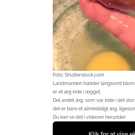
Foto: Shutterstock.com
Landmanden hælder langsomt blommen 
er et æg inde i ægget.
Det andet æg, som var inde i det stor
det er bare et almindeligt æg, liges
Du kan se det i videoen herunder:
Display
Klik for at vise 
content