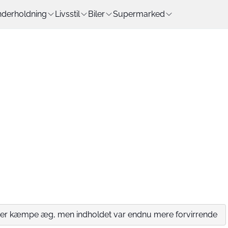
derholdning
Livsstil
Biler
Supermarked
er kæmpe æg, men indholdet var endnu mere forvirrende