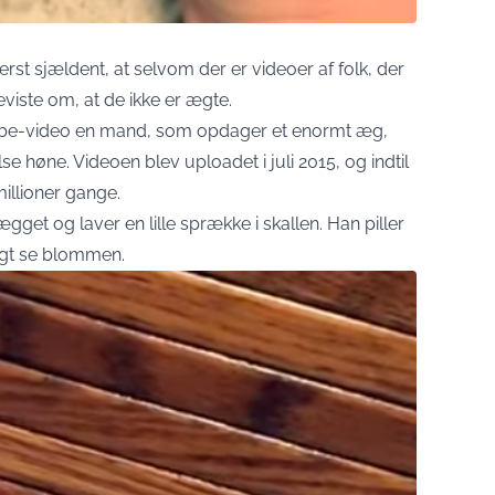
rst sjældent, at selvom der er videoer af folk, der
ste om, at de ikke er ægte.
ube-video en mand, som opdager et enormt æg,
se høne. Videoen blev uploadet i juli 2015, og indtil
illioner gange.
t og laver en lille sprække i skallen. Han piller
eligt se blommen.