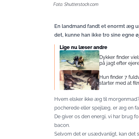
Foto: Shutterstock.com
En landmand fandt et enormt æg un
det, kunne han ikke tro sine egne ø
Lige nu læser andre
Dykker finder vie
på jagt efter ejer
Hun finder 7 fuld
starter med at fi
Hvem elsker ikke æg til morgenmad
pocherede eller spejlæg, er æg en fa
De giver os den energi, vi har brug 
bacon.
Selvom det er usædvanligt, kan det s