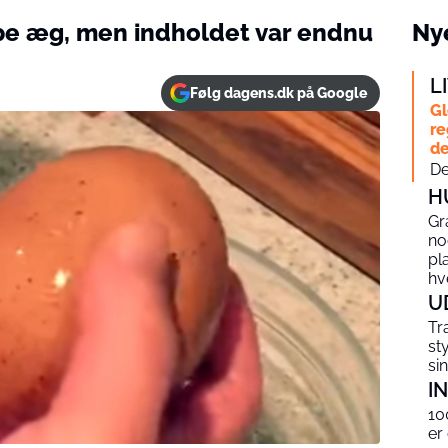
e æg, men indholdet var endnu
Nye
L
Følg dagens.dk på Google
Gl
re
de
De
H
Gr
no
pl
hv
U
Tr
st
si
I
10
er