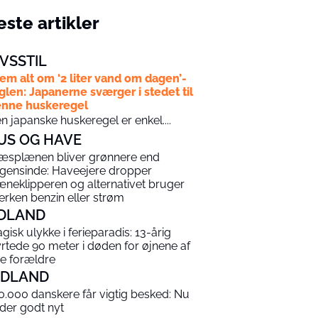
ste artikler
IVSSTIL
em alt om ‘2 liter vand om dagen’-
glen: Japanerne sværger i stedet til
nne huskeregel
n japanske huskeregel er enkel....
US OG HAVE
æsplænen bliver grønnere end
gensinde: Haveejere dropper
æneklipperen og alternativet bruger
erken benzin eller strøm
DLAND
agisk ulykke i ferieparadis: 13-årig
yrtede 90 meter i døden for øjnene af
ne forældre
NDLAND
0.000 danskere får vigtig besked: Nu
 der godt nyt