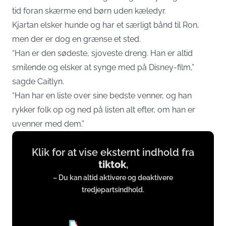
tid foran skærme end børn uden kæledyr.
Kjartan elsker hunde og har et særligt bånd til Ron,
men der er dog en grænse et sted.
“Han er den sødeste, sjoveste dreng. Han er altid
smilende og elsker at synge med på Disney-film,”
sagde Caitlyn.
“Han har en liste over sine bedste venner, og han
rykker folk op og ned på listen alt efter, om han er
uvenner med dem.”
Display
Klik for at vise eksternt indhold fra
content
tiktok
,
from
– Du kan altid aktivere og deaktivere
www.tiktok.com
tredjepartsindhold.