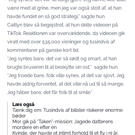
være med at grine, men jeg var også stolt af, at han
havde fundet en så god strategi,” sagde hun.
Caitlyn blev så begejstret, at hun delte videoen på
TikTok. Reaktionen var overvældende, da videoen gik
viralt med over 535.000 visninger og tusindvis af
kommentarer på ganske kort tid.
“Jeg syntes bare, det var så sødt og smart, at han
brugte bruseren til at beskytte sin ost,” sagde hun.
“Jeg troede bare, folk ville synes, at det var sjovt. Jeg
havde aldrig forventet, at det ville nå ud til så mange.
Jeg håber bare, det får folk til at smile.”
Læs også
Tænk dig om: Tusindvis af bilister risikerer enorme
bøder
Mor gik på “Taken”-mission: Jagede datterens
mordere én efter én
Kvinde, der havde et intimt forhold til et fly i ni år,