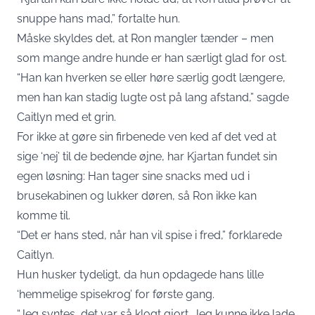
snuppe hans mad,” fortalte hun.
Måske skyldes det, at Ron mangler tænder – men
som mange andre hunde er han særligt glad for ost.
“Han kan hverken se eller høre særlig godt længere,
men han kan stadig lugte ost på lang afstand,” sagde
Caitlyn med et grin.
For ikke at gøre sin firbenede ven ked af det ved at
sige ‘nej’ til de bedende øjne, har Kjartan fundet sin
egen løsning: Han tager sine snacks med ud i
brusekabinen og lukker døren, så Ron ikke kan
komme til.
“Det er hans sted, når han vil spise i fred,” forklarede
Caitlyn.
Hun husker tydeligt, da hun opdagede hans lille
‘hemmelige spisekrog’ for første gang.
“Jeg syntes, det var så klogt gjort. Jeg kunne ikke lade