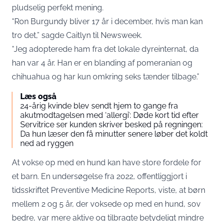
pludselig perfekt mening.
“Ron Burgundy bliver 17 år i december, hvis man kan
tro det,” sagde Caitlyn til Newsweek.
“Jeg adopterede ham fra det lokale dyreinternat, da
han var 4 år. Han er en blanding af pomeranian og
chihuahua og har kun omkring seks tænder tilbage.”
Læs også
24-årig kvinde blev sendt hjem to gange fra
akutmodtagelsen med ‘allergi’: Døde kort tid efter
Servitrice ser kunden skriver besked på regningen:
Da hun læser den få minutter senere løber det koldt
ned ad ryggen
At vokse op med en hund kan have store fordele for
et barn. En undersøgelse fra 2022, offentliggjort i
tidsskriftet Preventive Medicine Reports, viste, at børn
mellem 2 og 5 år, der voksede op med en hund, sov
bedre, var mere aktive og tilbragte betydeligt mindre