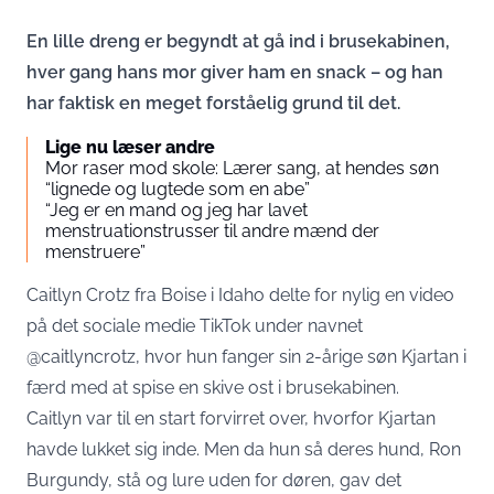
En lille dreng er begyndt at gå ind i brusekabinen,
hver gang hans mor giver ham en snack – og han
har faktisk en meget forståelig grund til det.
Lige nu læser andre
Mor raser mod skole: Lærer sang, at hendes søn
“lignede og lugtede som en abe”
“Jeg er en mand og jeg har lavet
menstruationstrusser til andre mænd der
menstruere”
Caitlyn Crotz fra Boise i Idaho delte for nylig en video
på det sociale medie TikTok under navnet
@caitlyncrotz, hvor hun fanger sin 2-årige søn Kjartan i
færd med at spise en skive ost i brusekabinen.
Caitlyn var til en start forvirret over, hvorfor Kjartan
havde lukket sig inde. Men da hun så deres hund, Ron
Burgundy, stå og lure uden for døren, gav det