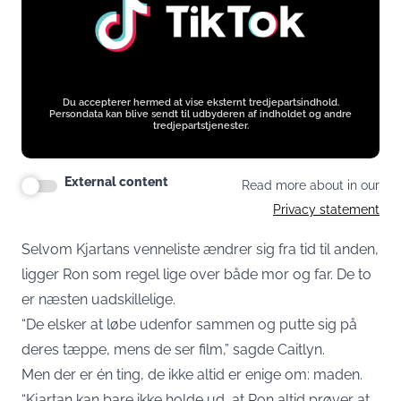
Du accepterer hermed at vise eksternt tredjepartsindhold.
Persondata kan blive sendt til udbyderen af indholdet og andre
tredjepartstjenester.
External content
Read more about in our
Privacy statement
Selvom Kjartans venneliste ændrer sig fra tid til anden,
ligger Ron som regel lige over både mor og far. De to
er næsten uadskillelige.
“De elsker at løbe udenfor sammen og putte sig på
deres tæppe, mens de ser film,” sagde Caitlyn.
Men der er én ting, de ikke altid er enige om: maden.
“Kjartan kan bare ikke holde ud, at Ron altid prøver at