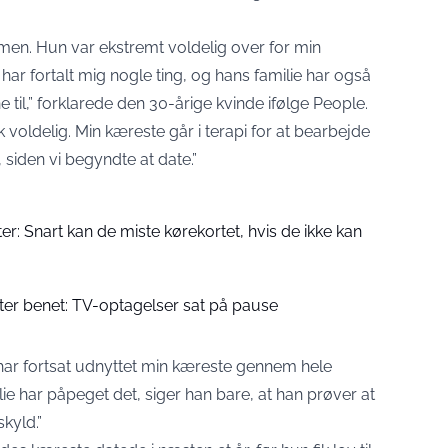
men. Hun var ekstremt voldelig over for min
 har fortalt mig nogle ting, og hans familie har også
e til,” forklarede den 30-årige kvinde ifølge People.
 voldelig. Min kæreste går i terapi for at bearbejde
, siden vi begyndte at date.”
ister: Snart kan de miste kørekortet, hvis de ikke kan
ster benet: TV-optagelser sat på pause
ar fortsat udnyttet min kæreste gennem hele
lie har påpeget det, siger han bare, at han prøver at
kyld.”