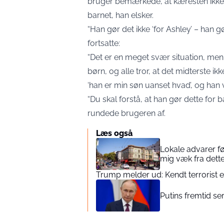
bruger bemærkede, at kæresten ikke gø
barnet, han elsker.
“Han gør det ikke ‘for Ashley’ – han g
fortsatte:
“Det er en meget svær situation, men 
børn, og alle tror, at det midterste i
‘han er min søn uanset hvad’, og han vi
“Du skal forstå, at han gør dette for b
rundede brugeren af.
Læs også
Lokale advarer fø
mig væk fra dett
Trump melder ud: Kendt terrorist 
Putins fremtid se