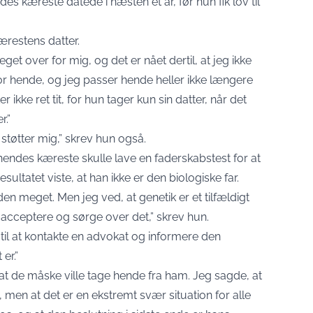
s kæreste datede i næsten et år, før hun fik lov til
ærestens datter.
t over for mig, og det er nået dertil, at jeg ikke
for hende, og jeg passer hende heller ikke længere
ikke ret tit, for hun tager kun sin datter, når det
r.”
 støtter mig,” skrev hun også.
 hendes kæreste skulle lave en faderskabstest for at
esultatet viste, at han ikke er den biologiske far.
den meget. Men jeg ved, at genetik er et tilfældigt
at acceptere og sørge over det,” skrev hun.
 til at kontakte en advokat og informere den
er.”
 at de måske ville tage hende fra ham. Jeg sagde, at
, men at det er en ekstremt svær situation for alle