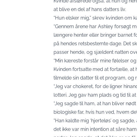
Kvinde afslørede også, at hun og hende
at blive en del af hans datters liv.
“Hun elsker mig,” skrev kvinden om k
“Gennem årene har Ashley forsøgt mege
længere henter eller bringer barnet 
på hendes retsbestemte dage. Det sker 
passer hende, og sjældent natten ove
“Min kæreste forstår mine følelser og
Kvinden fortsatte med at fortælle, at
tilmelde sin datter til et program, og r
“Jeg var chokeret, for de ligner hinan
lotteri. Jeg gav ham plads og tid til 
“Jeg sagde til ham, at han bliver nødt
biologiske far, hvis hun ved, hvem det 
“Han kaldte mig ‘hjerteløs’ og sagde,
det ikke var min intention at såre ham