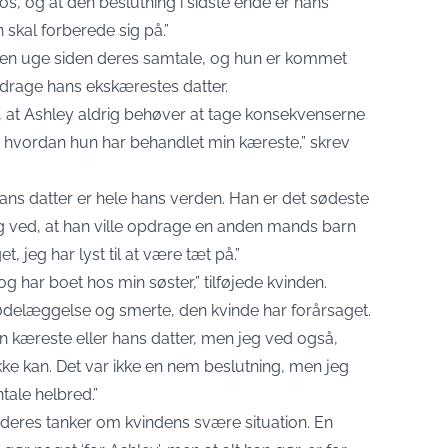
l os, og at den beslutning i sidste ende er hans
 skal forberede sig på.”
t en uge siden deres samtale, og hun er kommet
opdrage hans ekskærestes datter.
f, at Ashley aldrig behøver at tage konsekvenserne
r, hvordan hun har behandlet min kæreste,” skrev
 hans datter er hele hans verden. Han er det sødeste
g ved, at han ville opdrage en anden mands barn
, jeg har lyst til at være tæt på.”
g har boet hos min søster,” tilføjede kvinden.
delæggelse og smerte, den kvinde har forårsaget.
min kæreste eller hans datter, men jeg ved også,
kke kan. Det var ikke en nem beslutning, men jeg
tale helbred.”
e deres tanker om kvindens svære situation. En