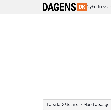
Nyheder
Un
Forside
Udland
Mand opdager, at