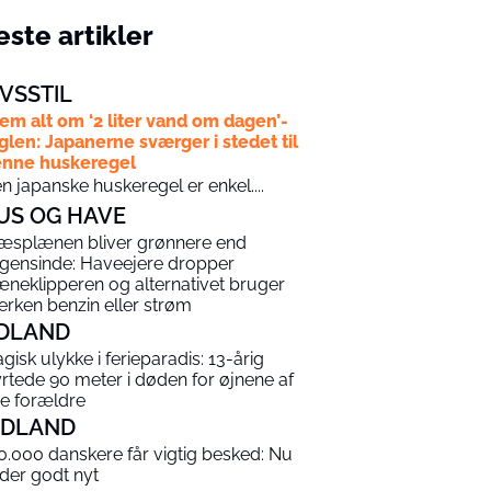
ste artikler
IVSSTIL
em alt om ‘2 liter vand om dagen’-
glen: Japanerne sværger i stedet til
nne huskeregel
n japanske huskeregel er enkel....
US OG HAVE
æsplænen bliver grønnere end
gensinde: Haveejere dropper
æneklipperen og alternativet bruger
erken benzin eller strøm
DLAND
agisk ulykke i ferieparadis: 13-årig
yrtede 90 meter i døden for øjnene af
ne forældre
NDLAND
0.000 danskere får vigtig besked: Nu
 der godt nyt