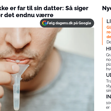
e er far til sin datter: Så siger
Nye
ør det endnu værre
L
Følg dagens.dk på Google
Gl
re
de
De
H
Gr
no
pl
hv
U
Tr
st
si
I
10
er