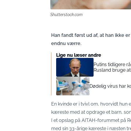
Shutterstock.com
Han fandt først ud af, at han ikke er
endnu værre.
Lige nu læser andre
Putins tidligere r
Rusland bruge 
Dødelig virus har ko
En kvinde er i tvivl om, hvorvidt hun e
kæreste med at opdrage et barn, som 
I et opslag på AITAH-forummet på Re
med sin 33-årige kæreste i næsten tr