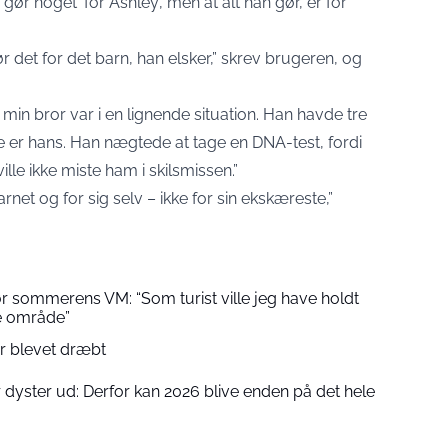
r noget ‘for Ashley’, men at alt han gør, er for
ør det for det barn, han elsker,” skrev brugeren, og
min bror var i en lignende situation. Han havde tre
kke er hans. Han nægtede at tage en DNA-test, fordi
lle ikke miste ham i skilsmissen.”
arnet og for sig selv – ikke for sin ekskæreste,”
r sommerens VM: “Som turist ville jeg have holdt
e område”
er blevet dræbt
r dyster ud: Derfor kan 2026 blive enden på det hele