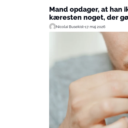
Mand opdager, at han ikk
kæresten noget, der g
Nicolai Busekist
•
17. maj 2026