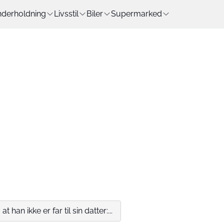
derholdning
Livsstil
Biler
Supermarked
 han ikke er far til sin datter:...