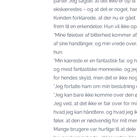
parter. Jeg sagde, at det ikke er op ti
ekskærestes – og at det er noget, han
Kvinden forklarede, at der nu er gåe
frem til en erkendelse: Hun vil ikke 
“Mine følelser af bitterhed kommer a
af sine handlinger, og min vrede ove
hun.
“Min kæreste er en fantastisk far, og
og mest fantastiske menneske, og je
for hendes skyld, men det er ikke noget
“Jeg fortalte ham om min beslutning o
“Jeg kan bare ikke komme over den ø
Jeg ved, at det ikke er fair over for 
hvad jeg kan håndtere, og hvad jeg i
føler, at den er nødvendig for mit men
Mange brugere var hurtige til at del