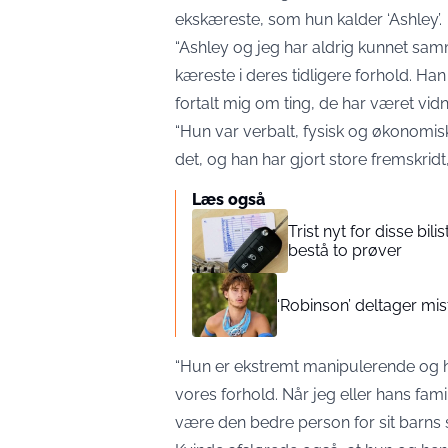
ekskæreste, som hun kalder ‘Ashley’.
“Ashley og jeg har aldrig kunnet sam
kæreste i deres tidligere forhold. Han
fortalt mig om ting, de har været vidn
“Hun var verbalt, fysisk og økonomisk
det, og han har gjort store fremskridt
Læs også
Trist nyt for disse bil
bestå to prøver
‘Robinson’ deltager mi
“Hun er ekstremt manipulerende og h
vores forhold. Når jeg eller hans fami
være den bedre person for sit barns s