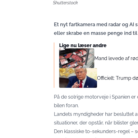
Shutterstock
Et nyt fartkamera med radar og AI sk
eller skrabe en masse penge ind til
Lige nu læser andre
Mand levede af rød
Officielt: Trump d
På de solrige motorveje i Spanien er d
bilen foran.
Landets myndigheder har besluttet at
situationer, der opstår, når bilister gle
Den klassiske to-sekunders-regel – so