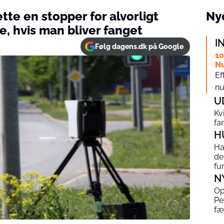
tte en stopper for alvorligt
Nye
e, hvis man bliver fanget
I
Følg dagens.dk på Google
10
Nu
Ef
nu
U
Kv
fa
H
Ha
de
fu
N
Op
Pe
fæ