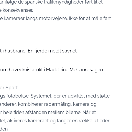
ar ifølge de spanske trafikmyndigheder ført til et
ge konsekvenser.
e kameraer langs motorvejene. Ikke for at måle fart
t i husbrand: En fjerde meldt savnet
om hovedmistænkt i Madeleine McCann-sagen
or Sport
.
gs fotobokse. Systemet, der er udviklet med støtte
erandører, kombinerer radarmåling, kamera og
r hele tiden afstanden mellem bilerne. Når et
det, aktiveres kameraet og fanger en række billeder
den.