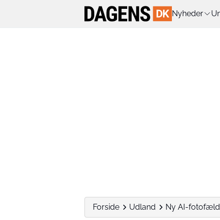
Nyheder
Un
Forside
Udland
Ny AI-fotofælde