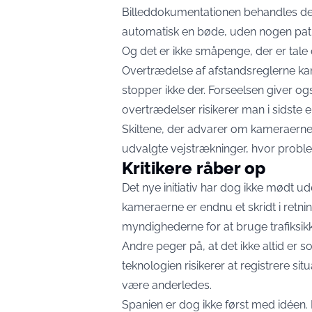
Billeddokumentationen behandles der
automatisk en bøde, uden nogen pat
Og det er ikke småpenge, der er tale
Overtrædelse af afstandsreglerne kan
stopper ikke der. Forseelsen giver ogs
overtrædelser risikerer man i sidste e
Skiltene, der advarer om kameraerne, 
udvalgte vejstrækninger, hvor proble
Kritikere råber op
Det nye initiativ har dog ikke mødt ud
kameraerne er endnu et skridt i retn
myndighederne for at bruge trafiksi
Andre peger på, at det ikke altid er s
teknologien risikerer at registrere si
være anderledes.
Spanien er dog ikke først med idéen. I