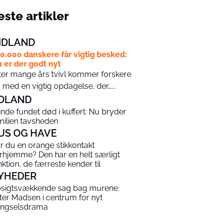
ste artikler
NDLAND
0.000 danskere får vigtig besked:
 er der godt nyt
ter mange års tvivl kommer forskere
 med en vigtig opdagelse, der…...
DLAND
inde fundet død i kuffert: Nu bryder
milien tavsheden
US OG HAVE
r du en orange stikkontakt
rhjemme? Den har en helt særligt
nktion, de færreste kender til
YHEDER
sigtsvækkende sag bag murene:
ter Madsen i centrum for nyt
ngselsdrama