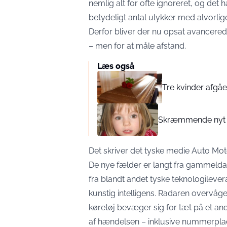
nemlig alt for ofte ignoreret, og det h
betydeligt antal ulykker med alvorli
Derfor bliver der nu opsat avancered
– men for at måle afstand.
Læs også
Tre kvinder afgåe
Skræmmende nyt 
Det skriver det tyske medie
Auto Mot
De nye fælder er langt fra gammelda
fra blandt andet tyske teknologilev
kunstig intelligens. Radaren overvåge
køretøj bevæger sig for tæt på et an
af hændelsen – inklusive nummerpla