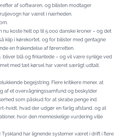
efter af softwaren, og bilisten modtager
ruljevogn har været i nærheden.
 om.
 nu koste helt op til 5.000 danske kroner – og det
å klip i kørekortet, og for bilister med gentagne
nde en frakendelse af førerretten.
bliver blå og firkantede – og vil være synlige ved
met med tæt kørsel har været særligt udtalt.
elukkende begejstring. Flere kritikere mener, at
ing af et overvågningssamfund og beskylder
kkerhed som påskud for at skrabe penge ind.
ort-hvidt, hvad der udgør en farlig afstand, og at
tuationer, hvor den menneskelige vurdering ville
 Tyskland har lignende systemer været i drift i flere