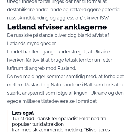
ubegrundede fortællinger, der har til formål at
destabilisere andre lande og retfærdiggøre potentiel
russisk indblanding og aggression,” skriver ISW.
Letland afviser anklagerne
De russiske påstande bliver dog blankt afvist af
Letlands myndigheder.
Landet har flere gange understreget, at Ukraine
hverken får lov til at bruge lettisk territorium eller
luftrum til angreb mod Rusland.
De nye meldinger kommer samtidig med, at forholdet
mellem Rusland og Nato-landene i Baltikum fortsat er
stærkt anspændt som følge af krigen i Ukraine og den
øgede militære tilstedeværelse i området.
Læs også
Turist død i dansk ferieparadis: Faldt ned fra
populær turistattraktion
Iran med skræmmende melding: “Bliver jeres