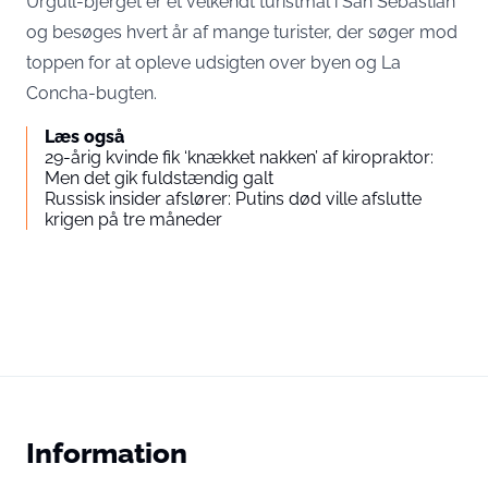
Urgull-bjerget er et velkendt turistmål i San Sebastián
og besøges hvert år af mange turister, der søger mod
toppen for at opleve udsigten over byen og La
Concha-bugten.
Læs også
29-årig kvinde fik ‘knækket nakken’ af kiropraktor:
Men det gik fuldstændig galt
Russisk insider afslører: Putins død ville afslutte
krigen på tre måneder
Information