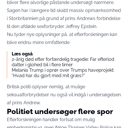
bliver flere alvorlige påstande undersøgt nærmere.
Sagen har i længere tid skabt massiv opmærksomhed
i Storbritannien på grund af prins Andrews forbindelse
til den afdøde sexforbryder Jeffrey Epstein.
Nu tyder nye oplysninger på, at efterforskningen kan
blive endnu mere omfattende.
Læs også
2-årig død efter forfærdelig tragedie: Far efterlod
datter i glohed bil i flere timer
Melania Trump i oprør over Trumps haveprojekt:
“Hvad har du gjort med mit græs?”
Britisk politi oplyser nemlig, at mulige
seksualforbrydelser nu også vil indgå i undersøgelsen
af prins Andrew.
Politiet undersøger flere spor
Efterforskningen handler fortsat om mulig
embedsmisbrug, men ifølge Thames Valley Police kan