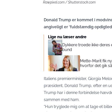
Rawpixel.com / Shutterstock.com
Donald Trump er kommet i modvind 
angiveligt er ‘fuldstændig opdigtede
Lige nu læser andre
Dykkere troede ikke deres 
bund
Mette-Marit fik n
hvorfor det gik s
Italiens premierminister, Giorgia Mel
præsident, Donald Trump, efter en 
Trump har i denne forbindelse hævdet,
sammen med ham.
“Hun tryglede mig om at tage et bill