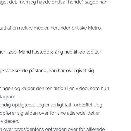
taget det, men jeg havde ondt af hende,” sagde han
alt af en række medier, herunder britiske
Metro
.
i zoo: Mand kastede 3-årig ned til krokodiller
svækkende påstand: Iran har overgivet sig
ingen og kalder den ren fiktion i en video, som hun
stagram.
dig opdigtede. Jeg er ærligt talt forbløffet. Jeg
pfører sig sådan over for sine allierede: det er
i videoen.
n over præsidentens optræden over for allierede