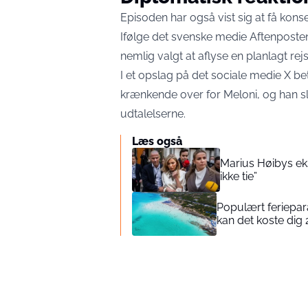
Episoden har også vist sig at få kon
Ifølge det svenske medie
Aftenposte
nemlig valgt at aflyse en planlagt rej
I et opslag på det sociale medie X b
krænkende over for Meloni, og han slår 
udtalelserne.
Læs også
Marius Høibys ek
ikke tie”
Populært feriepara
kan det koste dig