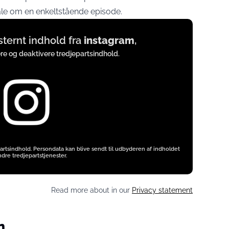
tale om en enkeltstående episode.
ksternt indhold fra
instagram
,
ere og deaktivere tredjepartsindhold.
artsindhold. Persondata kan blive sendt til udbyderen af indholdet
dre tredjepartstjenester.
Read more about in our
Privacy statement
n