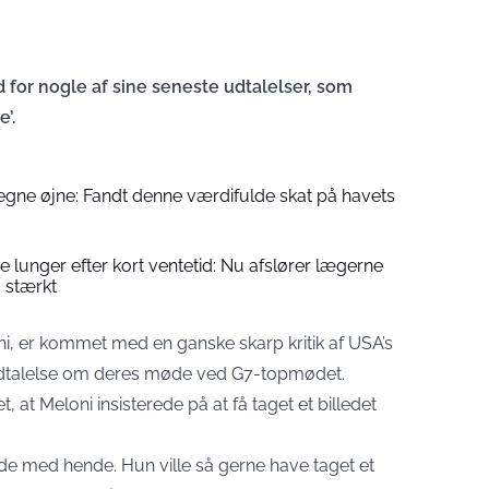
for nogle af sine seneste udtalelser, som
’.
egne øjne: Fandt denne værdifulde skat på havets
ye lunger efter kort ventetid: Nu afslører lægerne
å stærkt
oni, er kommet med en ganske skarp kritik af USA’s
udtalelse om deres møde ved G7-topmødet.
 at Meloni insisterede på at få taget et billedet
ede med hende. Hun ville så gerne have taget et