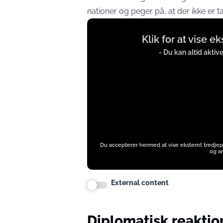
nationer og peger på, at der ikke er 
Display
Klik for at vise e
content
from
- Du kan altid aktiv
www.instagram.com
Du accepterer hermed at vise eksternt tredjep
og an
External content
Diplomatisk reaktio