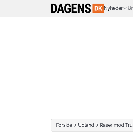
Nyheder
Un
Forside
Udland
Raser mod Trum