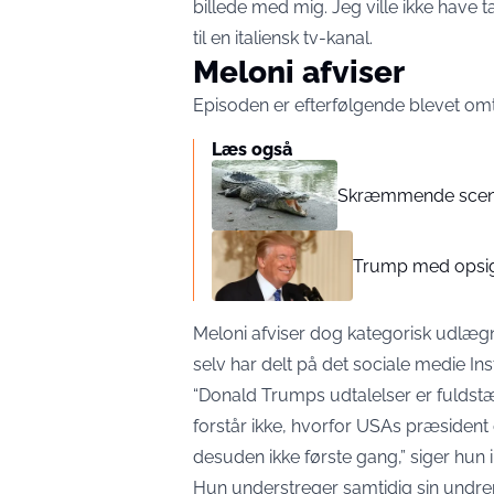
billede med mig. Jeg ville ikke have 
til en italiensk tv-kanal.
Meloni afviser
Episoden er efterfølgende blevet omt
Læs også
Skræmmende scener 
Trump med opsigt
Meloni afviser dog kategorisk udlægn
selv har delt på det sociale medie In
“Donald Trumps udtalelser er fuldstæn
forstår ikke, hvorfor USAs præsident o
desuden ikke første gang,” siger hun 
Hun understreger samtidig sin undre