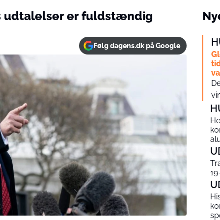
udtalelser er fuldstændig
Nye
H
Følg dagens.dk på Google
Gl
ti
v
De
vi
H
He
ko
al
U
Tr
19
U
Hi
ko
sp