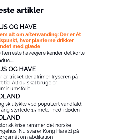
ste artikler
US OG HAVE
em alt om aftenvanding: Der er ét
dspunkt, hvor planterne drikker
andet med glæde
 færreste haveejere kender det korte
ndue....
US OG HAVE
r er tricket der afrimer fryseren på
rt tid: Alt du skal bruge er
uminiumsfolie
DLAND
agisk ulykke ved populært vandfald:
-årig styrtede 15 meter ned i døden
DLAND
storisk krise rammer det norske
ngehus: Nu svarer Kong Harald på
ørgsmål om abdikation