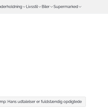
derholdning
Livsstil
Biler
Supermarked
p: Hans udtalelser er fuldstændig opdigtede