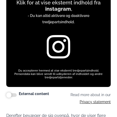
Klik for at vise eksternt indhold fra
content
instagram
,
from
- Du kan altid aktivere og deaktivere
instagram.com
tredjepartsindhold.
Du accepterer hermed at vise eksternt tredjepartsindhold.
Persondata kan blive sendt til udbyderen af indholdet og andre
tredjepartstjenester.
External content
Read more about in our
Privacy statement
Derefter bevæger de sig ovenpå, hvor de viser flere