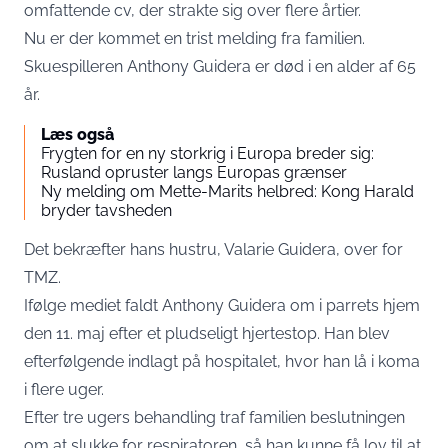
omfattende cv, der strakte sig over flere årtier.
Nu er der kommet en trist melding fra familien.
Skuespilleren Anthony Guidera er død i en alder af 65
år.
Læs også
Frygten for en ny storkrig i Europa breder sig:
Rusland opruster langs Europas grænser
Ny melding om Mette-Marits helbred: Kong Harald
bryder tavsheden
Det bekræfter hans hustru, Valarie Guidera, over for
TMZ.
Ifølge mediet faldt Anthony Guidera om i parrets hjem
den 11. maj efter et pludseligt hjertestop. Han blev
efterfølgende indlagt på hospitalet, hvor han lå i koma
i flere uger.
Efter tre ugers behandling traf familien beslutningen
om at slukke for respiratoren, så han kunne få lov til at