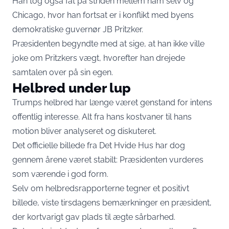
Han tog også fat på striden mellem ham selv og
Chicago, hvor han fortsat er i konflikt med byens
demokratiske guvernør JB Pritzker.
Præsidenten begyndte med at sige, at han ikke ville
joke om Pritzkers vægt, hvorefter han drejede
samtalen over på sin egen.
Helbred under lup
Trumps helbred har længe været genstand for intens
offentlig interesse. Alt fra hans kostvaner til hans
motion bliver analyseret og diskuteret.
Det officielle billede fra Det Hvide Hus har dog
gennem årene været stabilt: Præsidenten vurderes
som værende i god form.
Selv om helbredsrapporterne tegner et positivt
billede, viste tirsdagens bemærkninger en præsident,
der kortvarigt gav plads til ægte sårbarhed.