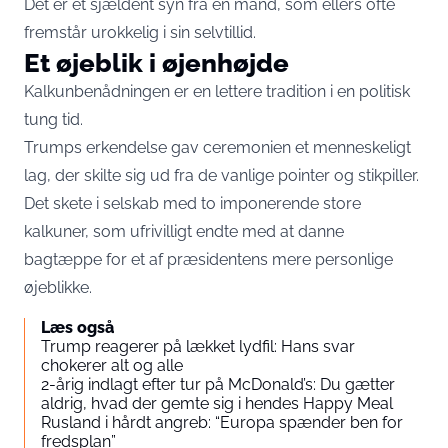
Det er et sjældent syn fra en mand, som ellers ofte
fremstår urokkelig i sin selvtillid.
Et øjeblik i øjenhøjde
Kalkunbenådningen er en lettere tradition i en politisk
tung tid.
Trumps erkendelse gav ceremonien et menneskeligt
lag, der skilte sig ud fra de vanlige pointer og stikpiller.
Det skete i selskab med to imponerende store
kalkuner, som ufrivilligt endte med at danne
bagtæppe for et af præsidentens mere personlige
øjeblikke.
Læs også
Trump reagerer på lækket lydfil: Hans svar
chokerer alt og alle
2-årig indlagt efter tur på McDonald’s: Du gætter
aldrig, hvad der gemte sig i hendes Happy Meal
Rusland i hårdt angreb: “Europa spænder ben for
fredsplan”