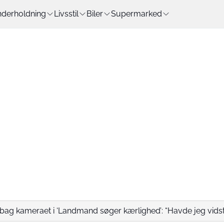
derholdning
Livsstil
Biler
Supermarked
ag kameraet i ‘Landmand søger kærlighed’: “Havde jeg vidst.