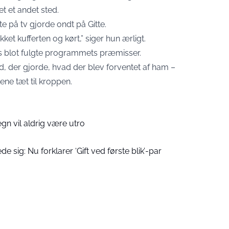
et et andet sted.
e på tv gjorde ondt på Gitte.
ket kufferten og kørt,” siger hun ærligt.
s blot fulgte programmets præmisser.
d, der gjorde, hvad der blev forventet af ham –
ene tæt til kroppen.
egn vil aldrig være utro
e sig: Nu forklarer ‘Gift ved første blik’-par