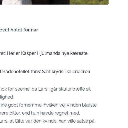
evet holdt for nar.
rret: Her er Kasper Hjulmands nye kæreste
l Badehotellet-fans: Sæt kryds i kalenderen
 for seerne, da Lars i går skulle træffe sit
ighed’.
kunne godt fornemme, hvilken vej vinden blæste.
mere bitter, end hun havde regnet med.
rs, at Gitte var den kvinde, han ville satse på.