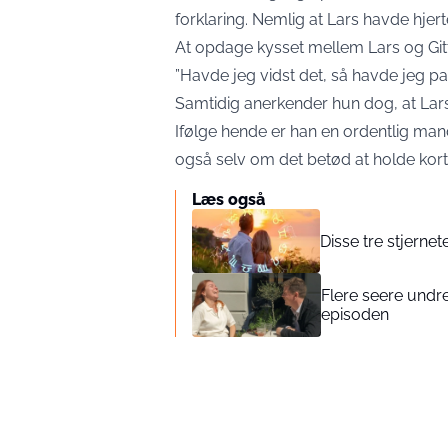
forklaring. Nemlig at Lars havde hjert
At opdage kysset mellem Lars og Gitt
”Havde jeg vidst det, så havde jeg pak
Samtidig anerkender hun dog, at Lar
Ifølge hende er han en ordentlig man
også selv om det betød at holde kort
Læs også
Disse tre stjernet
Flere seere undred
episoden