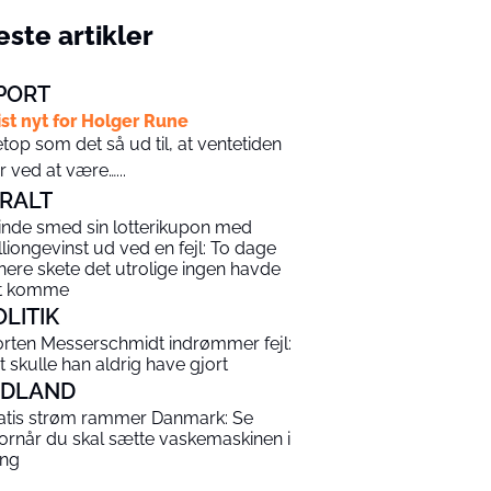
ste artikler
PORT
ist nyt for Holger Rune
top som det så ud til, at ventetiden
r ved at være…...
IRALT
inde smed sin lotterikupon med
lliongevinst ud ved en fejl: To dage
nere skete det utrolige ingen havde
t komme
OLITIK
rten Messerschmidt indrømmer fejl:
t skulle han aldrig have gjort
NDLAND
atis strøm rammer Danmark: Se
ornår du skal sætte vaskemaskinen i
ng