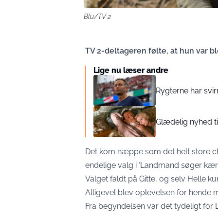
Blu/TV 2
TV 2-deltageren følte, at hun var bl
Lige nu læser andre
Rygterne har svi
Glædelig nyhed ti
Det kom næppe som det helt store chok
endelige valg i ‘Landmand søger kærl
Valget faldt på Gitte, og selv Helle 
Alligevel blev oplevelsen for hende 
Fra begyndelsen var det tydeligt for La