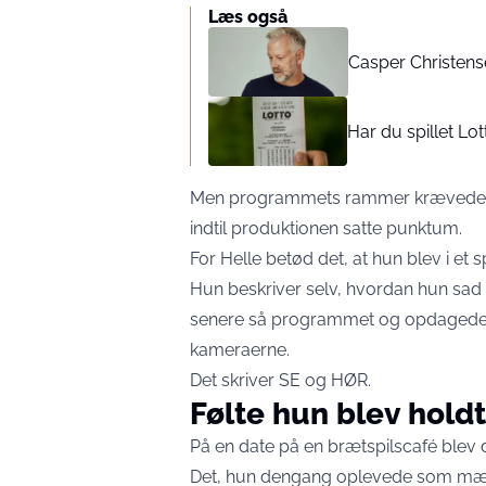
Læs også
Casper Christense
Har du spillet Lot
Men programmets rammer krævede, at
indtil produktionen satte punktum.
For Helle betød det, at hun blev i et s
Hun beskriver selv, hvordan hun sad t
senere så programmet og opdagede, 
kameraerne.
Det skriver
SE og HØR
.
Følte hun blev holdt
På en date på en brætspilscafé blev de
Det, hun dengang oplevede som mærke