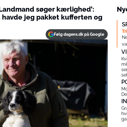
‘Landmand søger kærlighed’:
Nye
å havde jeg pakket kufferten og
S
Tr
Følg dagens.dk på Google
Ne
va
V
Kv
mi
se
se
P
Mo
De
I
Gr
hv
ga