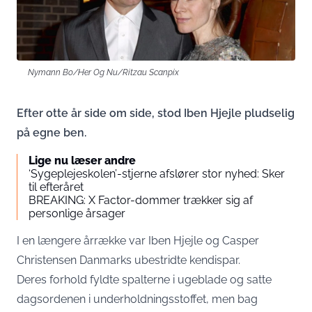
Nymann Bo/Her Og Nu/Ritzau Scanpix
Efter otte år side om side, stod Iben Hjejle pludselig
på egne ben.
Lige nu læser andre
‘Sygeplejeskolen’-stjerne afslører stor nyhed: Sker
til efteråret
BREAKING: X Factor-dommer trækker sig af
personlige årsager
I en længere årrække var Iben Hjejle og Casper
Christensen Danmarks ubestridte kendispar.
Deres forhold fyldte spalterne i ugeblade og satte
dagsordenen i underholdningsstoffet, men bag