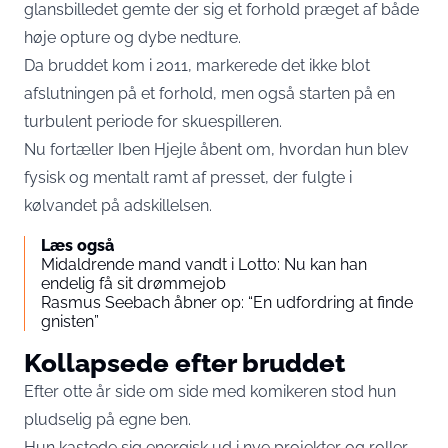
glansbilledet gemte der sig et forhold præget af både
høje opture og dybe nedture.
Da bruddet kom i 2011, markerede det ikke blot
afslutningen på et forhold, men også starten på en
turbulent periode for skuespilleren.
Nu fortæller Iben Hjejle åbent om, hvordan hun blev
fysisk og mentalt ramt af presset, der fulgte i
kølvandet på adskillelsen.
Læs også
Midaldrende mand vandt i Lotto: Nu kan han
endelig få sit drømmejob
Rasmus Seebach åbner op: “En udfordring at finde
gnisten”
Kollapsede efter bruddet
Efter otte år side om side med komikeren stod hun
pludselig på egne ben.
Hun kastede sig energisk ud i nye projekter og roller,