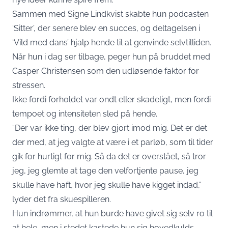
Sammen med Signe Lindkvist skabte hun podcasten
‘Sitter’, der senere blev en succes, og deltagelsen i
‘Vild med dans’ hjalp hende til at genvinde selvtilliden.
Når hun i dag ser tilbage, peger hun på bruddet med
Casper Christensen som den udløsende faktor for
stressen.
Ikke fordi forholdet var ondt eller skadeligt, men fordi
tempoet og intensiteten sled på hende.
“Der var ikke ting, der blev gjort imod mig. Det er det
der med, at jeg valgte at være i et parløb, som til tider
gik for hurtigt for mig. Så da det er overstået, så tror
jeg, jeg glemte at tage den velfortjente pause, jeg
skulle have haft, hvor jeg skulle have kigget indad,”
lyder det fra skuespilleren.
Hun indrømmer, at hun burde have givet sig selv ro til
at hele, men i stedet kastede hun sig hovedkulds