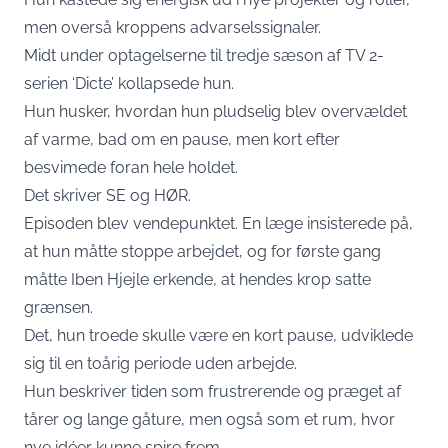
men overså kroppens advarselssignaler.
Midt under optagelserne til tredje sæson af TV 2-
serien ‘Dicte’ kollapsede hun.
Hun husker, hvordan hun pludselig blev overvældet
af varme, bad om en pause, men kort efter
besvimede foran hele holdet.
Det skriver
SE og HØR
.
Episoden blev vendepunktet. En læge insisterede på,
at hun måtte stoppe arbejdet, og for første gang
måtte Iben Hjejle erkende, at hendes krop satte
grænsen.
Det, hun troede skulle være en kort pause, udviklede
sig til en toårig periode uden arbejde.
Hun beskriver tiden som frustrerende og præget af
tårer og lange gåture, men også som et rum, hvor
nye idéer kunne spire frem.