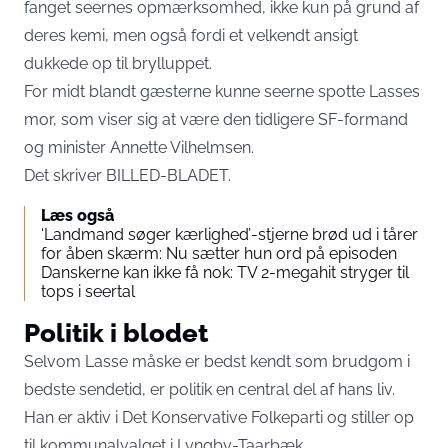
fanget seernes opmærksomhed, ikke kun på grund af
deres kemi, men også fordi et velkendt ansigt
dukkede op til brylluppet.
For midt blandt gæsterne kunne seerne spotte Lasses
mor, som viser sig at være den tidligere SF-formand
og minister Annette Vilhelmsen.
Det skriver
BILLED-BLADET
.
Læs også
‘Landmand søger kærlighed’-stjerne brød ud i tårer
for åben skærm: Nu sætter hun ord på episoden
Danskerne kan ikke få nok: TV 2-megahit stryger til
tops i seertal
Politik i blodet
Selvom Lasse måske er bedst kendt som brudgom i
bedste sendetid, er politik en central del af hans liv.
Han er aktiv i Det Konservative Folkeparti og stiller op
til kommunalvalget i Lyngby-Taarbæk.