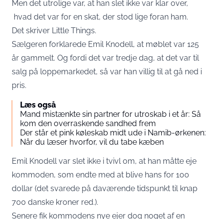
Men det utrolige var, at han slet ikke var klar over,
hvad det var for en skat, der stod lige foran ham.
Det skriver
Little Things.
Sælgeren forklarede Emil Knodell, at møblet var 125
år gammelt. Og fordi det var tredje dag, at det var til
salg på loppemarkedet, så var han villig til at gå ned i
pris.
Læs også
Mand mistænkte sin partner for utroskab i et år: Så
kom den overraskende sandhed frem
Der står et pink køleskab midt ude i Namib-ørkenen:
Når du læser hvorfor, vil du tabe kæben
Emil Knodell var slet ikke i tvivl om, at han måtte eje
kommoden, som endte med at blive hans for 100
dollar (det svarede på daværende tidspunkt til knap
700 danske kroner red.).
Senere fik kommodens nye ejer dog noget af en