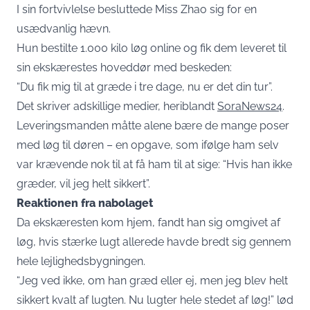
I sin fortvivlelse besluttede Miss Zhao sig for en
usædvanlig hævn.
Hun bestilte 1.000 kilo løg online og fik dem leveret til
sin ekskærestes hoveddør med beskeden:
“Du fik mig til at græde i tre dage, nu er det din tur”.
Det skriver adskillige medier, heriblandt
SoraNews24
.
Leveringsmanden måtte alene bære de mange poser
med løg til døren – en opgave, som ifølge ham selv
var krævende nok til at få ham til at sige: “Hvis han ikke
græder, vil jeg helt sikkert”.
Reaktionen fra nabolaget
Da ekskæresten kom hjem, fandt han sig omgivet af
løg, hvis stærke lugt allerede havde bredt sig gennem
hele lejlighedsbygningen.
“Jeg ved ikke, om han græd eller ej, men jeg blev helt
sikkert kvalt af lugten. Nu lugter hele stedet af løg!” lød