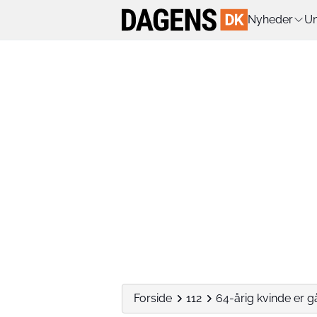
Nyheder
Un
Forside
112
64-årig kvinde er gåe