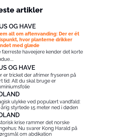
ste artikler
US OG HAVE
em alt om aftenvanding: Der er ét
dspunkt, hvor planterne drikker
andet med glæde
 færreste haveejere kender det korte
ndue....
US OG HAVE
r er tricket der afrimer fryseren på
rt tid: Alt du skal bruge er
uminiumsfolie
DLAND
agisk ulykke ved populært vandfald:
-årig styrtede 15 meter ned i døden
DLAND
storisk krise rammer det norske
ngehus: Nu svarer Kong Harald på
ørgsmål om abdikation