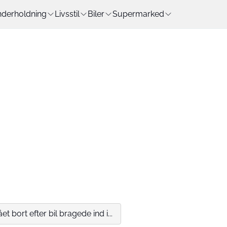
derholdning
Livsstil
Biler
Supermarked
t bort efter bil bragede ind i...