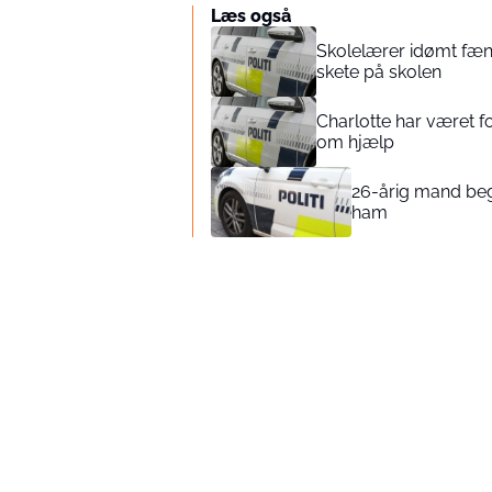
Læs også
Skolelærer idømt fæn
skete på skolen
Charlotte har været fo
om hjælp
26-årig mand beg
ham