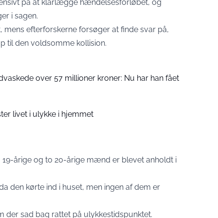
ntensivt på at klarlægge hændelsesforløbet, og
r i sagen.
 mens efterforskerne forsøger at finde svar på,
p til den voldsomme kollision.
vaskede over 57 millioner kroner: Nu har han fået
er livet i ulykke i hjemmet
to 19-årige og to 20-årige mænd er blevet anholdt i
 da den kørte ind i huset, men ingen af dem er
em der sad bag rattet på ulykkestidspunktet.