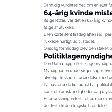
Samtidig vurderes det, om en eller fle
64-årig kvinde miste
Ifølge Ritzau var det en 64-årig kvin
følge af ulykken.
Bilen kørte sent tirsdag aften ind i p
rykkede hurtigt ud til stedet.
Onsdag formiddag blev den stærkt bes
Politiklagemyndigh
Den Uafhængige Politiklagemyndighed 
Myndigheden undersøger sager, hvor
alvorligt til skade i forbindelse med po
På nuværende tidspunkt har politiet i
konkrete omstændigheder bag ulykk
Efterforskningen fortsætter, mens my
der førte til den tragiske hændelse.