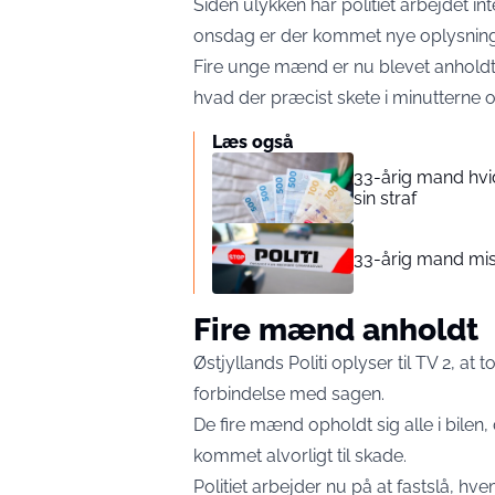
Siden ulykken har politiet arbejdet i
onsdag er der kommet nye oplysninge
Fire unge mænd er nu blevet anholdt,
hvad der præcist skete i minutterne o
Læs også
33-årig mand hvid
sin straf
33-årig mand mist
Fire mænd anholdt
Østjyllands Politi oplyser til
TV 2
, at 
forbindelse med sagen.
De fire mænd opholdt sig alle i bilen,
kommet alvorligt til skade.
Politiet arbejder nu på at fastslå, hv