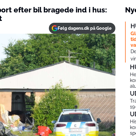
ort efter bil bragede ind i hus:
Nye
t
H
Følg dagens.dk på Google
Gl
ti
v
De
vi
H
He
ko
al
U
Tr
19
U
Hi
ko
sp