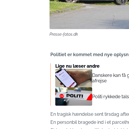
Presse-fotos.dk
Politiet er kommet med nye oplysni
Lige nu læser andre
Danskere kan få g
afrejse
Politi rykkede tal
En tragisk hændelse sent tirsdag afte
En personbil bragede ind i et parcelh