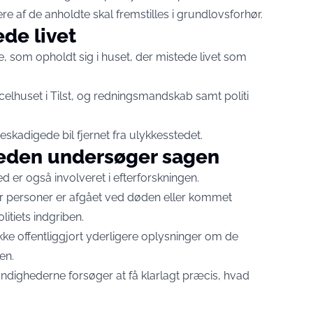
re af de anholdte skal fremstilles i grundlovsforhør.
de livet
de, som opholdt sig i huset, der mistede livet som
arcelhuset i Tilst, og redningsmandskab samt politi
kadigede bil fjernet fra ulykkesstedet.
eden undersøger sagen
er også involveret i efterforskningen.
 personer er afgået ved døden eller kommet
litiets indgriben.
kke offentliggjort yderligere oplysninger om de
en.
ndighederne forsøger at få klarlagt præcis, hvad