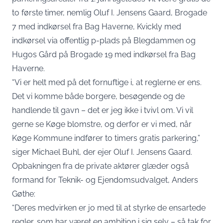
to første timer, nemlig Oluf I. Jensens Gaard, Brogade
7 med indkørsel fra Bag Haverne, Kvickly med
indkørsel via offentlig p-plads på Blegdammen og
Hugos Gård på Brogade 19 med indkørsel fra Bag
Haverne.
“Vi er helt med på det fornuftige i, at reglerne er ens.
Det vi komme både borgere, besøgende og de
handlende til gavn – det er jeg ikke i tvivl om. Vi vil
gerne se Køge blomstre, og derfor er vi med, når
Køge Kommune indfører to timers gratis parkering,”
siger Michael Buhl, der ejer Oluf I. Jensens Gaard.
Opbakningen fra de private aktører glæder også
formand for Teknik- og Ejendomsudvalget, Anders
Gøthe:
“Deres medvirken er jo med til at styrke de ensartede
regler, som har været en ambition i sig selv – så tak for