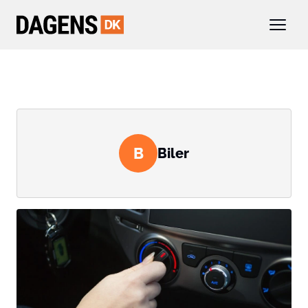
B
Biler