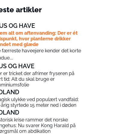
ste artikler
US OG HAVE
em alt om aftenvanding: Der er ét
dspunkt, hvor planterne drikker
andet med glæde
 færreste haveejere kender det korte
ndue....
US OG HAVE
r er tricket der afrimer fryseren på
rt tid: Alt du skal bruge er
uminiumsfolie
DLAND
agisk ulykke ved populært vandfald:
-årig styrtede 15 meter ned i døden
DLAND
storisk krise rammer det norske
ngehus: Nu svarer Kong Harald på
ørgsmål om abdikation