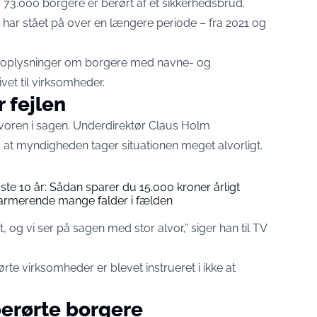
 73.000 borgere er berørt af et sikkerhedsbrud.
 har stået på over en længere periode – fra 2021 og
e oplysninger om borgere med navne- og
vet til virksomheder.
 fejlen
voren i sagen. Underdirektør Claus Holm
og at myndigheden tager situationen meget alvorligt.
ste 10 år: Sådan sparer du 15.000 kroner årligt
larmerende mange falder i fælden
t, og vi ser på sagen med stor alvor,” siger han til
TV
rte virksomheder er blevet instrueret i ikke at
berørte borgere