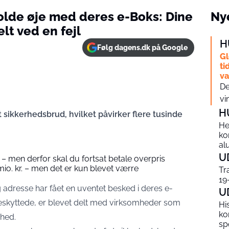
olde øje med deres e-Boks: Dine
Nye
lt ved en fejl
H
Følg dagens.dk på Google
Gl
ti
v
De
vi
H
 sikkerhedsbrud, hvilket påvirker flere tusinde
He
ko
al
U
t – men derfor skal du fortsat betale overpris
mio. kr. – men det er kun blevet værre
Tr
19
adresse har fået en uventet besked i deres e-
U
beskyttede, er blevet delt med virksomheder som
Hi
ko
ghed.
sp