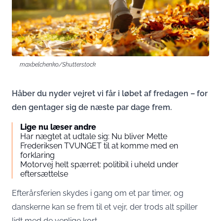
maxbelchenko/Shutterstock
Håber du nyder vejret vi får i løbet af fredagen – for
den gentager sig de næste par dage frem.
Lige nu læser andre
Har nægtet at udtale sig: Nu bliver Mette
Frederiksen TVUNGET til at komme med en
forklaring
Motorvej helt spærret: politibil i uheld under
eftersættelse
Efterårsferien skydes i gang om et par timer, og
danskerne kan se frem til et vejr, der trods alt spiller
lidt med de venlige kort.