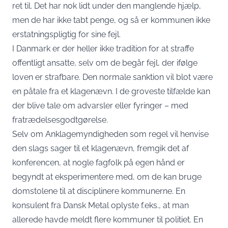
ret til. Det har nok lidt under den manglende hjælp,
men de har ikke tabt penge, og så er kommunen ikke
erstatningspligtig for sine fejl.
I Danmark er der heller ikke tradition for at straffe
offentligt ansatte, selv om de begår fejl, der ifølge
loven er strafbare. Den normale sanktion vil blot være
en påtale fra et klagenævn. I de groveste tilfælde kan
der blive tale om
advarsler
eller fyringer – med
fratrædelsesgodtgørelse.
Selv om Anklagemyndigheden som regel vil henvise
den slags sager til et klagenævn, fremgik det af
konferencen, at nogle fagfolk på egen hånd er
begyndt at eksperimentere med, om de kan bruge
domstolene til at disciplinere kommunerne. En
konsulent fra Dansk Metal oplyste f.eks., at man
allerede havde meldt flere kommuner til politiet. En