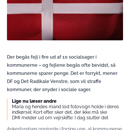
Der begås fejl i fire ud af 10 socialsager i
kommunerne – og fejlene begås ofte bevidst, så
kommunerne sparer penge. Det er forrykt, mener
DF og Det Radikale Venstre, som vil straffe
kommuner, der snyder i sociale sager.
Lige nu læser andre
Maria og hendes mand lod fotovogn holde i deres
indkørsel: Kort efter sker det, der ikke må ske
DMI melder ud om vejrskifte: I dag slutter det
Ankestyrelsen
opgjorde
i forrige uge, at kommunerne