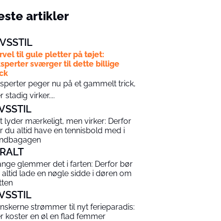
ste artikler
IVSSTIL
rvel til gule pletter på tøjet:
sperter sværger til dette billige
ick
sperter peger nu på et gammelt trick,
r stadig virker....
IVSSTIL
t lyder mærkeligt, men virker: Derfor
r du altid have en tennisbold med i
ndbagagen
IRALT
nge glemmer det i farten: Derfor bør
 altid lade en nøgle sidde i døren om
tten
IVSSTIL
nskerne strømmer til nyt ferieparadis:
r koster en øl en flad femmer