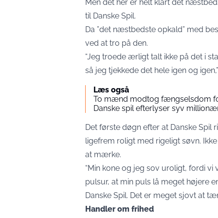
Men det her er helt klart det næstbedst
til
Danske Spil
.
Da ”det næstbedste opkald” med be
ved at tro på den.
“Jeg troede ærligt talt ikke på det i st
så jeg tjekkede det hele igen og igen,”
Læs også
To mænd modtog fængselsdom for tr
Danske spil efterlyser syv million
Det første døgn efter at Danske Spil 
ligefrem roligt med rigeligt søvn. Ikke
at mærke.
“Min kone og jeg sov uroligt, fordi v
pulsur, at min puls lå meget højere en
Danske Spil. Det er meget sjovt at tæn
Handler om frihed