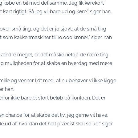
g købe en bil med det samme. Jeg fik kørekort
t kørt rigtigt. Så jeg vil bare ud og køre,” siger han.
over små ting, og det er jo sjovt, at de små ting
som køkkenmaskiner til 10.000 kroner,” siger han
n ændre meget, er det måske netop de nære ting,
n og muligheden for at skabe en hverdag med mere
milie og venner lidt med, at nu behøver vi ikke kigge
er han.
rfor ikke bare et stort beløb på kontoen. Det er
en chance for at skabe det liv, jeg gerne vil have,
e ud af, hvordan det helt præcist skal se ud,” siger