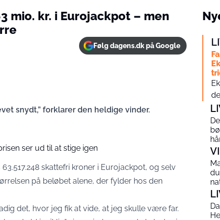
3 mio. kr. i Eurojackpot – men
Nye
rre
L
Følg dagens.dk på Google
Fa
Ek
tr
Ek
de
L
evet snydt,” forklarer den heldige vinder.
De
bø
hå
risen ser ud til at stige igen
V
Ma
3.517.248 skattefri kroner i Eurojackpot, og selv
du
ørrelsen på beløbet alene, der fylder hos den
na
L
Da
dig det, hvor jeg fik at vide, at jeg skulle være far.
He