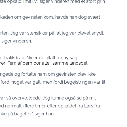
e opkald i mit liv,” siger vinderen med et stort grin
skeden om gevinsten kom, havde han dog svært
arten. Jeg var stensikker på, at jeg var blevet snydt,
 siger vinderen.
afikdrab: Ny er de tiltalt for ny sag
ærer: Fem af dem bor alle i samme landsdel
ringede og fortalte ham om gevinsten blev ikke
 fordi noget var galt, men fordi begejstringen var til
i var så overvældede. Jeg kunne også se på mit
d normalt i flere timer efter opkaldet fra Lars fra
ke på bagefter,” siger han.