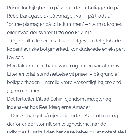
Prisen for lejligheden på 2. sal, der er beliggende på
Reberbanegade 13 på Amager, var – på trods af
”brune plamager på toiletkummen” – 3,5 mio. kroner,
eller hvad der svarer til 70.000 kr. / m2.
– Og det illustrerer, at alt kan sælges på det glohede
københavnske boligmarked, konkluderede en ekspert
i avisen.
Men faktum er, at både varen og prisen var attraktiv.
Efter en total istandsættelse vil prisen – på grund af
beliggenheden – nemlig være væsentligt højere end
3,5 mio. kroner.
Det fortæller Dilsad Sahin, ejendomsmægler og
indehaver hos RealMæglerne Amager:
– Der er mangel på ejerlejligheder i København, og
derfor er der stor rift om lejlighederne, når de
udbydes til salg. I den her case køber du et potentiale i