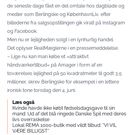
de seneste dage fået en del omtale hos dagblade og
medier som Berlingske og KøbenhavnLiv, efter
billederne fra salgsopstillingen gik viralt på Instagram
og Facebook.
Men nu er lejligheden solgt i en lynhurtig handel.
Det oplyser RealMæglerne i en
pressemeddelelse
.
– Lige nu kan man købe et »attraktivt
håndværkertilbud« på Amager i form af en
toværelses lejlighed på 50 kvadratmeter til godt 3,5
millioner, skrev
Berlingske
for eksempel i en lettere
ironisk tone torsdag den 4. juni:
Læs også
Kvinde havde ikke købt fødselsdagsgave til sin
mand: Ud af det blå ringede Danske Spil med deres
livs overraskelse
Lokal REMA 1000-butik med vildt tilbud: “VI VIL
VÆRE BILLIGST”