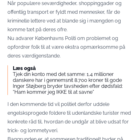
Når populære seværdigheder, shoppinggader og
offentlig transport er fyldt med mennesker, får de
kriminelle lettere ved at blande sig i mængden og
komme tæt på deres ofre.
Nu advarer Københavns Politi om problemet og
opfordrer folk til at være ekstra opmærksomme på
deres værdigenstande.
Læs også
Tjek din konto med det samme: 1,4 millioner
danskere har i gennemsnit 8.700 kroner til gode
Inger Støjberg bryder tavsheden efter dødsfald:
“Ham kommer jeg IKKE til at savne”
I den kommende tid vil politiet derfor uddele
engelsksprogede foldere til udenlandske turister med
konkrete råd til, hvordan de undgår at blive udsat for
trick- og lommetyveri.
Baggrunden er, at sommeren traditionelt byder på