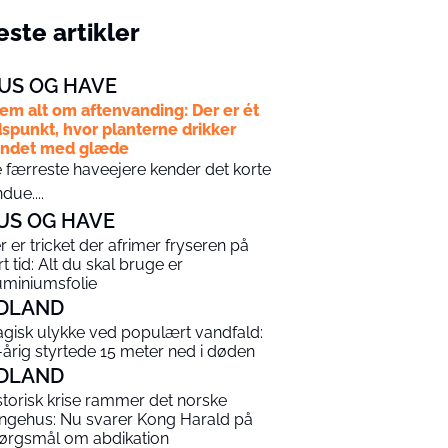
ste artikler
US OG HAVE
em alt om aftenvanding: Der er ét
dspunkt, hvor planterne drikker
andet med glæde
 færreste haveejere kender det korte
ndue....
US OG HAVE
r er tricket der afrimer fryseren på
rt tid: Alt du skal bruge er
uminiumsfolie
DLAND
agisk ulykke ved populært vandfald:
-årig styrtede 15 meter ned i døden
DLAND
storisk krise rammer det norske
ngehus: Nu svarer Kong Harald på
ørgsmål om abdikation