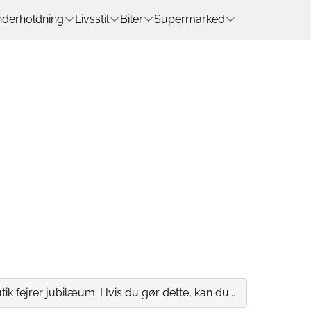
derholdning
Livsstil
Biler
Supermarked
k fejrer jubilæum: Hvis du gør dette, kan du...