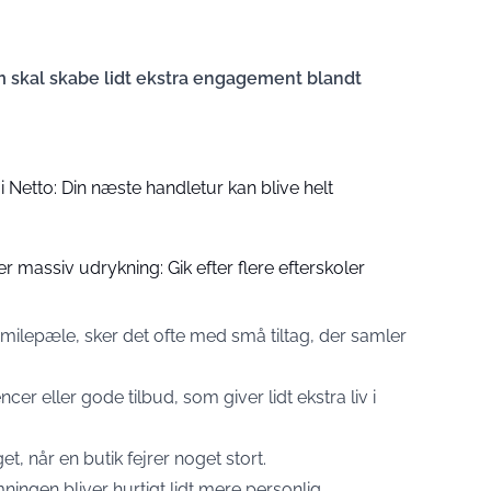
som skal skabe lidt ekstra engagement blandt
Netto: Din næste handletur kan blive helt
r massiv udrykning: Gik efter flere efterskoler
 milepæle, sker det ofte med små tiltag, der samler
r eller gode tilbud, som giver lidt ekstra liv i
t, når en butik fejrer noget stort.
ngen bliver hurtigt lidt mere personlig.