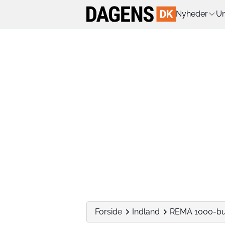
Nyheder
Un
Forside
Indland
REMA 1000-buti