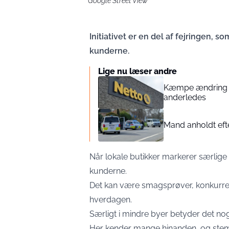
Google Street View
Initiativet er en del af fejringen, 
kunderne.
Lige nu læser andre
Kæmpe ændring i 
anderledes
Mand anholdt efte
Når lokale butikker markerer særlige
kunderne.
Det kan være smagsprøver, konkurrence
hverdagen.
Særligt i mindre byer betyder det noge
Her kender mange hinanden, og stemni