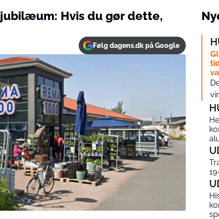
jubilæum: Hvis du gør dette,
Nye
H
Følg dagens.dk på Google
Gl
ti
v
De
vi
H
He
ko
al
U
Tr
19
U
Hi
ko
sp