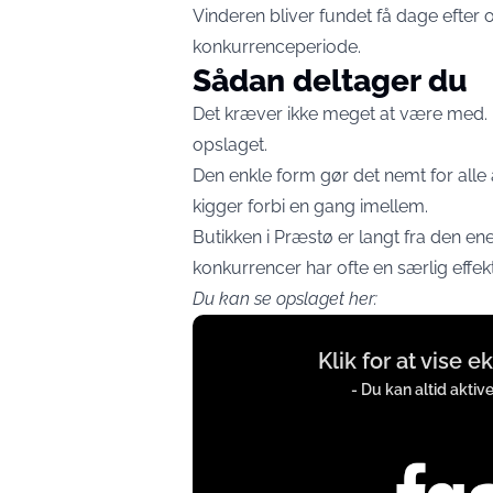
Vinderen bliver fundet få dage efter o
konkurrenceperiode.
Sådan deltager du
Det kræver ikke meget at være med. Ma
opslaget.
Den enkle form gør det nemt for alle 
kigger forbi en gang imellem.
Butikken i Præstø er langt fra den ene
konkurrencer har ofte en særlig effek
Du kan se opslaget her:
Display
Klik for at vise 
content
from
- Du kan altid aktiv
www.facebook.com