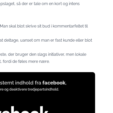
pslaget, så der er tale om en kort og intens
n skal blot skrive sit bud i kommentarfeltet til
at deltage, uanset om man er fast kunde eller blot
ste, der bruger den slags initiativer, men lokale
t, fordi de føles mere nære.
eksternt indhold fra
facebook
,
ere og deaktivere tredjepartsindhold.