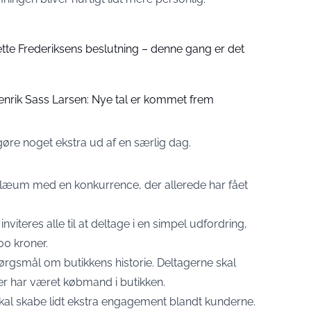
Mette Frederiksens beslutning – denne gang er det
enrik Sass Larsen: Nye tal er kommet frem
gøre noget ekstra ud af en særlig dag.
læum med en konkurrence, der allerede har fået
viteres alle til at deltage i en simpel udfordring,
00 kroner.
rgsmål om butikkens historie. Deltagerne skal
r har været købmand i butikken.
m skal skabe lidt ekstra engagement blandt kunderne.