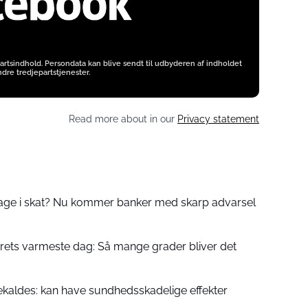
artsindhold. Persondata kan blive sendt til udbyderen af indholdet
dre tredjepartstjenester.
Read more about in our
Privacy statement
bage i skat? Nu kommer banker med skarp advarsel
ets varmeste dag: Så mange grader bliver det
ekaldes: kan have sundhedsskadelige effekter