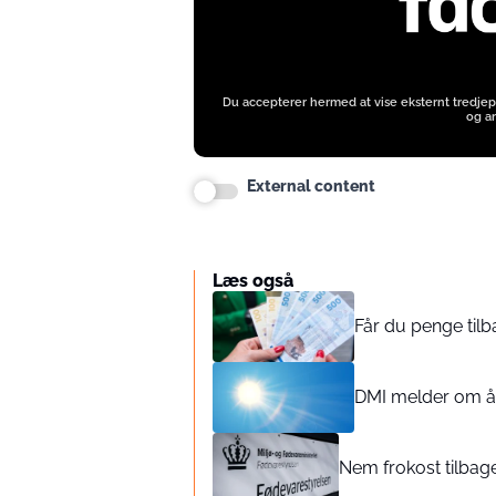
Du accepterer hermed at vise eksternt tredjep
og an
External content
Læs også
Får du penge til
DMI melder om år
Nem frokost tilbag