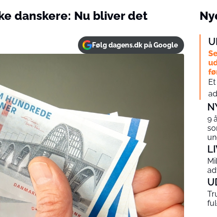
kke danskere: Nu bliver det
Nye
U
Følg dagens.dk på Google
Se
ud
fø
Et
ad
N
9 
so
un
L
Mi
ad
U
Tr
fu