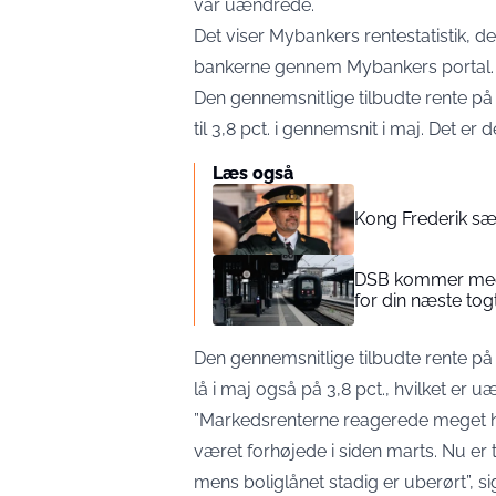
var uændrede.
Det viser
Mybankers
rentestatistik, d
bankerne gennem Mybankers portal.
Den gennemsnitlige tilbudte rente på
til 3,8 pct. i gennemsnit i maj. Det 
Læs også
Kong Frederik sæ
DSB kommer med 
for din næste tog
Den gennemsnitlige tilbudte rente på 
lå i maj også på 3,8 pct., hvilket er uæn
”Markedsrenterne reagerede meget hurt
været forhøjede i siden marts. Nu er
mens boliglånet stadig er uberørt”,