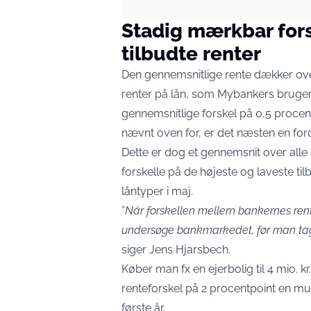
Stadig mærkbar fors
tilbudte renter
Den gennemsnitlige rente dækker ove
renter på lån, som Mybankers brugere
gennemsnitlige forskel på 0,5 procen
nævnt oven for, er det næsten en ford
Dette er dog et gennemsnit over alle
forskelle på de højeste og laveste ti
låntyper i maj.
”
Når forskellen mellem bankernes rente
undersøge bankmarkedet, før man tag
siger Jens Hjarsbech.
Køber man fx en ejerbolig til 4 mio. k
renteforskel på 2 procentpoint en muli
første år.