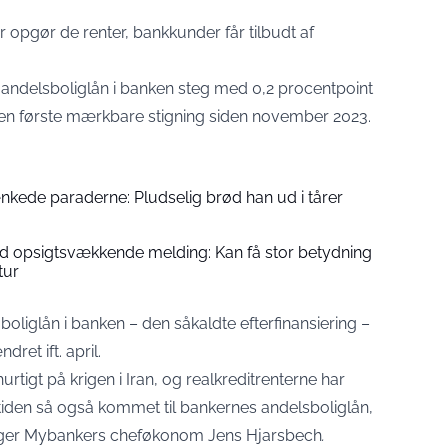
er opgør de renter, bankkunder får tilbudt af
 andelsboliglån i banken steg med 0,2 procentpoint
er den første mærkbare stigning siden november 2023.
nkede paraderne: Pludselig brød han ud i tårer
opsigtsvækkende melding: Kan få stor betydning
tur
boliglån i banken – den såkaldte efterfinansiering –
dret ift. april.
igt på krigen i Iran, og realkreditrenterne har
 tiden så også kommet til bankernes andelsboliglån,
 siger Mybankers cheføkonom Jens Hjarsbech
.