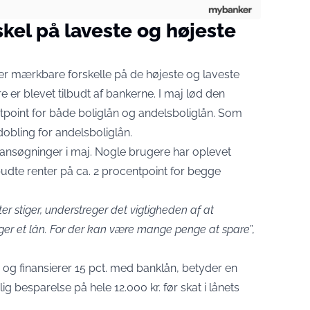
kel på laveste og højeste
r mærkbare forskelle på de højeste og laveste
 er blevet tilbudt af bankerne. I maj lød den
tpoint for både boliglån og andelsboliglån. Som
obling for andelsboliglån.
 ansøgninger i maj. Nogle brugere har oplevet
lbudte renter på ca. 2 procentpoint for begge
r stiger, understreger det vigtigheden af at
er et lån. For der kan være mange penge at spare
”,
r. og finansierer 15 pct. med banklån, betyder en
g besparelse på hele 12.000 kr. før skat i lånets