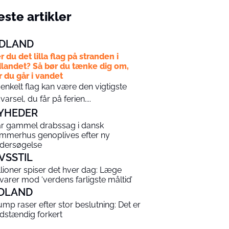
ste artikler
DLAND
r du det lilla flag på stranden i
landet? Så bør du tænke dig om,
r du går i vandet
 enkelt flag kan være den vigtigste
varsel, du får på ferien....
YHEDER
år gammel drabssag i dansk
mmerhus genoplives efter ny
dersøgelse
IVSSTIL
llioner spiser det hver dag: Læge
varer mod ‘verdens farligste måltid’
DLAND
ump raser efter stor beslutning: Det er
ldstændig forkert