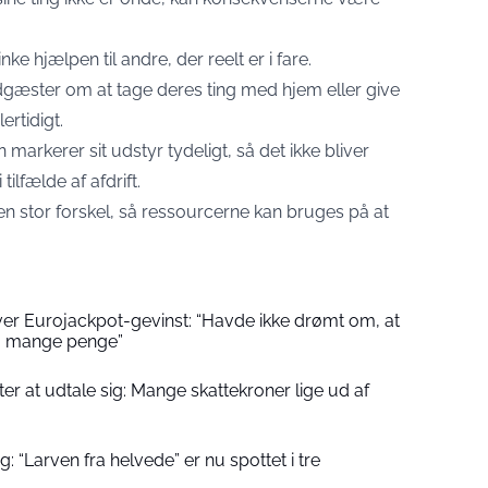
ke hjælpen til andre, der reelt er i fare.
dgæster om at tage deres ting med hjem eller give
ertidigt.
markerer sit udstyr tydeligt, så det ikke bliver
ilfælde af afdrift.
 stor forskel, så ressourcerne kan bruges på at
er Eurojackpot-gevinst: “Havde ikke drømt om, at
så mange penge”
r at udtale sig: Mange skattekroner lige ud af
: “Larven fra helvede” er nu spottet i tre