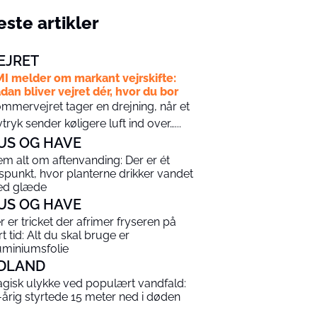
ste artikler
EJRET
I melder om markant vejrskifte:
dan bliver vejret dér, hvor du bor
mmervejret tager en drejning, når et
vtryk sender køligere luft ind over…...
US OG HAVE
em alt om aftenvanding: Der er ét
dspunkt, hvor planterne drikker vandet
d glæde
US OG HAVE
r er tricket der afrimer fryseren på
rt tid: Alt du skal bruge er
uminiumsfolie
DLAND
agisk ulykke ved populært vandfald:
-årig styrtede 15 meter ned i døden