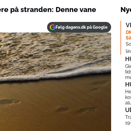
kere på stranden: Denne vane
Nye
V
Følg dagens.dk på Google
DM
Så
So
la
H
Gl
ti
me
H
He
ko
al
U
Tr
19