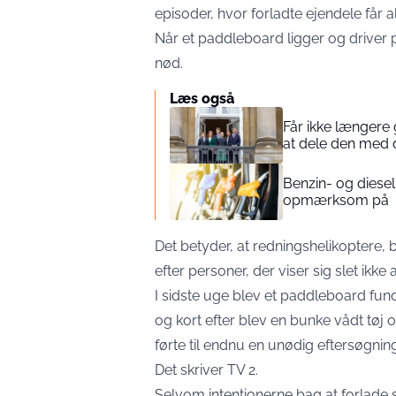
episoder, hvor forladte ejendele får al
Når et paddleboard ligger og driver på
nød.
Læs også
Får ikke længere
at dele den med
Benzin- og diesel
opmærksom på
Det betyder, at redningshelikoptere,
efter personer, der viser sig slet ikke a
I sidste uge blev et paddleboard fund
og kort efter blev en bunke vådt tøj 
førte til endnu en unødig eftersøgning
Det skriver
TV 2
.
Selvom intentionerne bag at forlade 