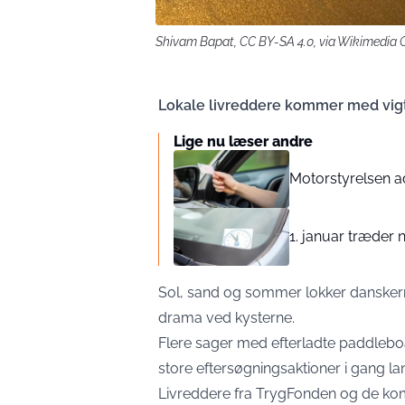
Shivam Bapat, CC BY-SA 4.0, via Wikimedi
Lokale livreddere kommer med vigt
Lige nu læser andre
Motorstyrelsen adv
1. januar træder 
Sol, sand og sommer lokker danskerne
drama ved kysterne.
Flere sager med efterladte paddleboa
store eftersøgningsaktioner i gang l
Livreddere fra TrygFonden og de ko