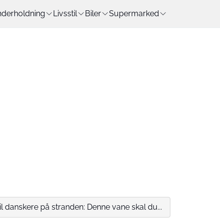
derholdning
Livsstil
Biler
Supermarked
il danskere på stranden: Denne vane skal du...