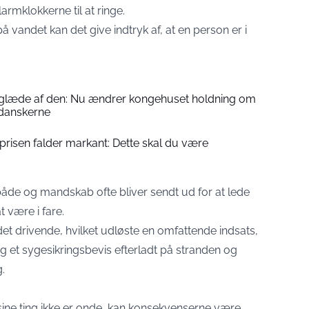
armklokkerne til at ringe.
 vandet kan det give indtryk af, at en person er i
 glæde af den: Nu ændrer kongehuset holdning om
 danskerne
prisen falder markant: Dette skal du være
 både og mandskab ofte bliver sendt ud for at lede
t være i fare.
et drivende, hvilket udløste en omfattende indsats,
og et sygesikringsbevis efterladt på stranden og
.
sine ting ikke er onde, kan konsekvenserne være