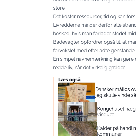
store.
Det koster ressourcer, tid og kan forsin
Livredderne minder derfor alle stran
besked, hvis man forlader stedet midl
Badevagter opfordrer også til, at man 
forvekslet med efterladte genstande i t
En simpel navnemærkning kan gøre en
redde liv, når det virkelig gælder.
Læs også
Dansker målløs ov
jeg skulle vinde 
Kongehuset nægte
vinduet
Kalder på handling
kommuner