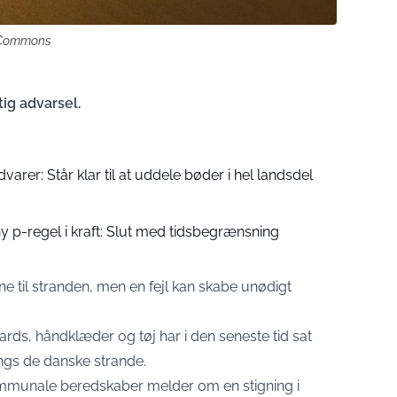
a Commons
ig advarsel.
arer: Står klar til at uddele bøder i hel landsdel
ny p-regel i kraft: Slut med tidsbegrænsning
 til stranden, men en fejl kan skabe unødigt
rds, håndklæder og tøj har i den seneste tid sat
angs de danske strande.
mmunale beredskaber melder om en stigning i