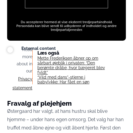
Du accepterer hermed at vise eksternt tredjepartsindhold.
Persondata kan blive sendt til udbyderen af indholdet og andre
tredjepartstjenester.
External content
Read
Læs også
more
Mette Frederiksen åbner op om
sårbart øjeblik i privaten: “Den
about in
berømte dråbe, hvor bægeret blev
our
fyldt”
“Vild med dans”-stjerne i
Privacy
babylykke: Har fået en søn
statement
Fravalg af plejehjem
Østergaard har valgt, at hans hustru skal blive
hjemme – under hans egen omsorg. Det valg har han
truffet med åbne øjne og vidt åbent hjerte. Først den