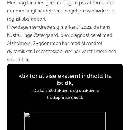
Men bag facaden gemmer sig en privat kamp, der
rammer langt hårdere end noget pressemøde eller
regnskabsrapport.
Hverdagen ændrede sig markant i 2022, da hans
hustru, Inge Østergaard, blev diagnosticeret med
Alzheimers. Sygdommen har med ét ændret
dynamikken i et ægteskab, der har varet i mere end
seks årtier.
Display
Klik for at vise eksternt indhold fra
content
bt.dk
,
from
- Du kan altid aktivere og deaktivere
www.bt.dk
tredjepartsindhold.