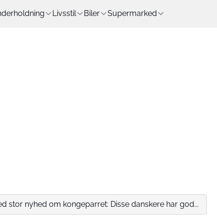
derholdning
Livsstil
Biler
Supermarked
 stor nyhed om kongeparret: Disse danskere har god...