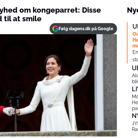
yhed om kongeparret: Disse
Nye
til at smile
U
Følg dagens.dk på Google
Ov
Hø
m
En
st
U
Al
bl
L
Mo
He
pa
N
JY
Ra