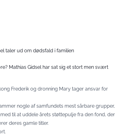
l taler ud om dødsfald i familien
re? Mathias Gidsel har sat sig et stort men svært
år kong Frederik og dronning Mary tager ansvar for
 rammer nogle af samfundets mest sårbare grupper,
med til at uddele årets støttepulje fra den fond, der
rer deres gamle titler.
rt.