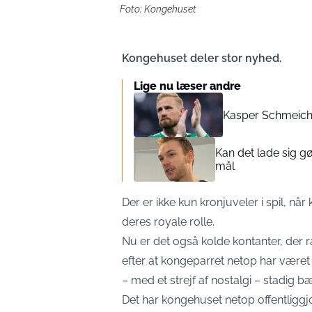
Foto: Kongehuset
Kongehuset deler stor nyhed.
Lige nu læser andre
Kasper Schmeiche
Kan det lade sig gø
mål
Der er ikke kun kronjuveler i spil, n
deres royale rolle.
Nu er det også kolde kontanter, der
efter at kongeparret netop har været 
– med et strejf af nostalgi – stadig bæ
Det har
kongehuset
netop offentliggjo