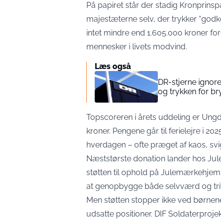
På papiret står der stadig Kronprins
majestæterne selv, der trykker “god
intet mindre end 1.605.000 kroner ford
mennesker i livets modvind.
Læs også
DR-stjerne ignore
og trykken for br
Topscoreren i årets uddeling er U
kroner. Pengene går til ferielejre i 2
hverdagen – ofte præget af kaos, svi
Næststørste donation lander hos Jul
støtten til ophold på Julemærkehjem,
at genopbygge både selvværd og tri
Men støtten stopper ikke ved børnen
udsatte positioner. DIF Soldaterproje