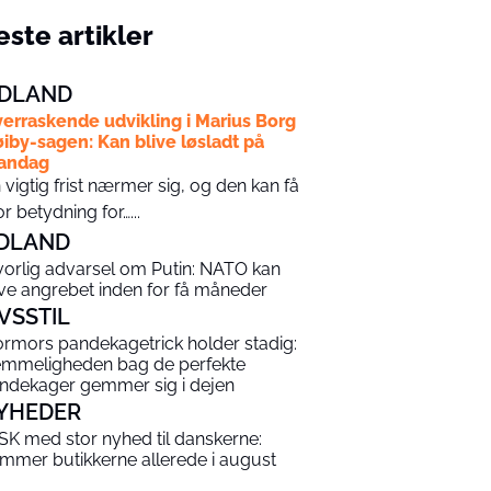
ste artikler
DLAND
erraskende udvikling i Marius Borg
iby-sagen: Kan blive løsladt på
andag
 vigtig frist nærmer sig, og den kan få
or betydning for…...
DLAND
vorlig advarsel om Putin: NATO kan
ive angrebet inden for få måneder
IVSSTIL
rmors pandekagetrick holder stadig:
mmeligheden bag de perfekte
ndekager gemmer sig i dejen
YHEDER
SK med stor nyhed til danskerne:
mmer butikkerne allerede i august