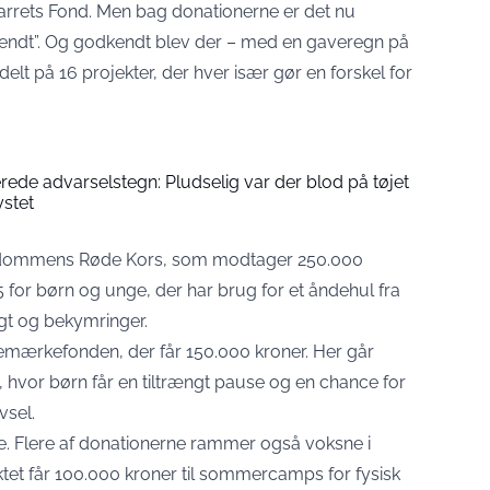
parrets Fond. Men bag donationerne er det nu
kendt”. Og godkendt blev der – med en gaveregn på
elt på 16 projekter, der hver især gør en forskel for
rede advarselstegn: Pludselig var der blod på tøjet
ystet
ngdommens Røde Kors, som modtager 250.000
025 for børn og unge, der har brug for et åndehul fra
gt og bekymringer.
emærkefonden, der får 150.000 kroner. Her går
 hvor børn får en tiltrængt pause og en chance for
vsel.
e. Flere af donationerne rammer også voksne i
ktet får 100.000 kroner til sommercamps for fysisk