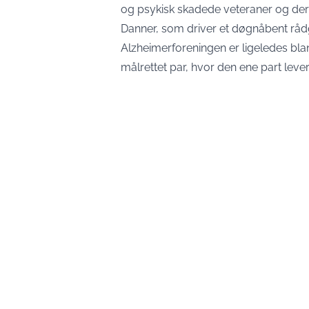
og psykisk skadede veteraner og dere
Danner, som driver et døgnåbent rådgi
Alzheimerforeningen er ligeledes b
målrettet par, hvor den ene part lev