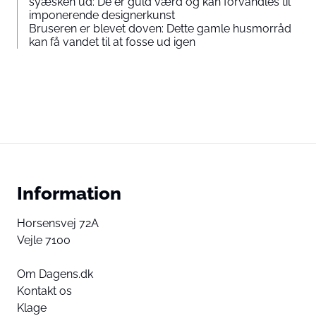
syæsken ud: De er guld værd og kan forvandles til
imponerende designerkunst
Bruseren er blevet doven: Dette gamle husmorråd
kan få vandet til at fosse ud igen
Information
Horsensvej 72A
Vejle 7100
Om Dagens.dk
Kontakt os
Klage